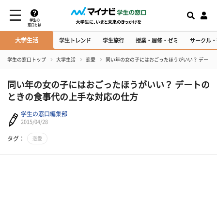
学生の
窓口とは
大学生活
学生トレンド
学生旅行
授業・履修・ゼミ
サークル・
学生の窓口トップ
大学生活
恋愛
同い年の女の子にはおごったほうがいい？ デート
同い年の女の子にはおごったほうがいい？ デートの
ときの食事代の上手な対応の仕方
学生の窓口編集部
2015/04/28
タグ：
恋愛