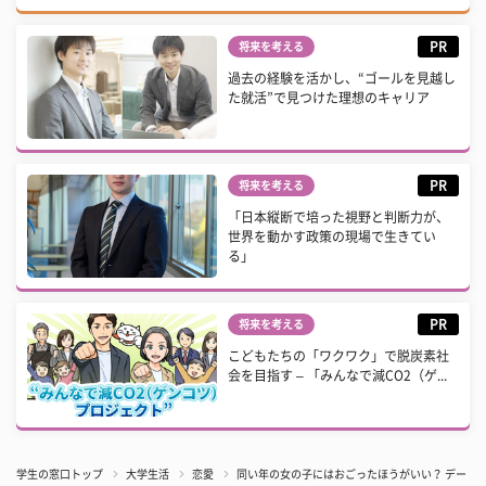
PR
将来を考える
過去の経験を活かし、“ゴールを見越し
た就活”で見つけた理想のキャリア
PR
将来を考える
「日本縦断で培った視野と判断力が、
世界を動かす政策の現場で生きてい
る」
PR
将来を考える
こどもたちの「ワクワク」で脱炭素社
会を目指す – 「みんなで減CO2（ゲ...
学生の窓口トップ
大学生活
恋愛
同い年の女の子にはおごったほうがいい？ デート