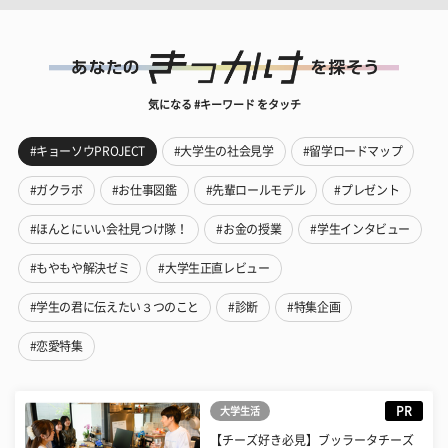
気になる #キーワード をタッチ
#キョーソウPROJECT
#大学生の社会見学
#留学ロードマップ
#ガクラボ
#お仕事図鑑
#先輩ロールモデル
#プレゼント
#ほんとにいい会社見つけ隊！
#お金の授業
#学生インタビュー
#もやもや解決ゼミ
#大学生正直レビュー
#学生の君に伝えたい３つのこと
#診断
#特集企画
#恋愛特集
PR
大学生活
【チーズ好き必見】ブッラータチーズ