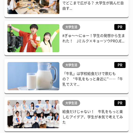
でどこまで広がる？ 大学生が挑んだ自
由す...
PR
大学生活
#ぎゅ〜〜にゅー！学生の発想から生ま
れた！ Jミルク×キョーソウPROJE...
PR
大学生活
「牛乳」は学校給食だけで飲むも
の？ “牛乳をもっと身近に”――「牛
乳でスマ...
PR
大学生活
給食だけじゃない！ 牛乳をもっと楽
しむアイデア、学生が本気で考えてみ
た