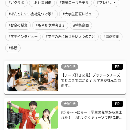
#ガクラボ
#お仕事図鑑
#先輩ロールモデル
#プレゼント
#ほんとにいい会社見つけ隊！
#大学生正直レビュー
#お金の授業
#もやもや解決ゼミ
#特集企画
#学生インタビュー
#学生の君に伝えたい３つのこと
#恋愛特集
#診断
PR
大学生活
【チーズ好き必見】ブッラータチーズ
でどこまで広がる？ 大学生が挑んだ自
由す...
PR
大学生活
#ぎゅ〜〜にゅー！学生の発想から生ま
れた！ Jミルク×キョーソウPROJE...