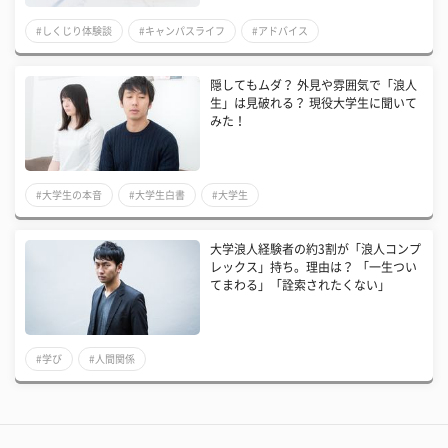
#しくじり体験談
#キャンパスライフ
#アドバイス
隠してもムダ？ 外見や雰囲気で「浪人
生」は見破れる？ 現役大学生に聞いて
みた！
#大学生の本音
#大学生白書
#大学生
大学浪人経験者の約3割が「浪人コンプ
レックス」持ち。理由は？ 「一生つい
てまわる」「詮索されたくない」
#学び
#人間関係