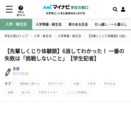
学生の
窓口とは
入学・新生活
入学準備・新生活
車のある生活
引っ越し・一人暮らし
学生の窓口トップ
入学・新生活
入学準備・新生活
【先輩しくじり体験談】6浪して
【先輩しくじり体験談】6浪してわかった！ 一番の
失敗は「挑戦しないこと」【学生記者】
里慶
2017/06/02
タグ：
経験者に聞いた
学生ライター
先輩
大学生
学生生活
経験
浪人生
大学生ライター
しくじり体験談