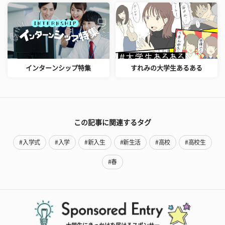
インターンシップ特集
すれみの大学生あるある
この記事に関連するタグ
#入学式
#入学
#新入生
#新生活
#高校
#高校生
#春