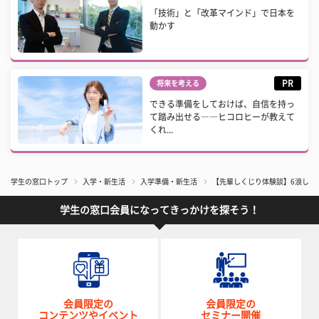
「技術」と「改革マインド」で日本を
動かす
PR
将来を考える
できる準備をしておけば、自信を持っ
て踏み出せる――ヒコロヒーが教えて
くれ...
学生の窓口トップ
入学・新生活
入学準備・新生活
【先輩しくじり体験談】6浪して
学生の窓口会員になってきっかけを探そう！
会員限定の
会員限定の
コンテンツやイベント
セミナー開催