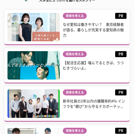
大学生にきっかけを届けるスポンサー
PR
将来を考える
なぜ愛知は働きやすい？ 東京経験者
が語る、暮らしが充実する愛知県の魅
力
PR
将来を考える
【就活生応援】噛んでるときは、うつ
むきづらいよ。
PR
将来を考える
新卒社員の3年以内の離職率約4% イン
フラを“錆び”から守るナカボーテッ...
PR
将来を考える