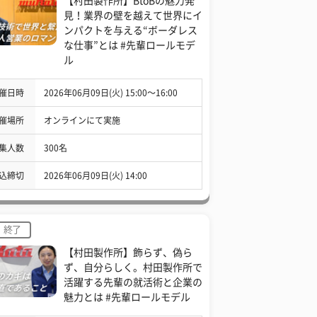
【村田製作所】BtoBの魅力発
見！業界の壁を越えて世界にイ
ンパクトを与える“ボーダレス
な仕事”とは #先輩ロールモデ
ル
催日時
2026年06月09日(火) 15:00〜16:00
催場所
オンラインにて実施
集人数
300名
込締切
2026年06月09日(火) 14:00
終了
【村田製作所】飾らず、偽ら
ず、自分らしく。村田製作所で
活躍する先輩の就活術と企業の
魅力とは #先輩ロールモデル