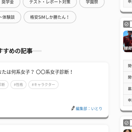
申
奨学金
テスト・レポート対策
学園祭
ト体験談
格安SIMしか勝たん！
すすめの記事
開
なたは何系女子？ 〇〇系女子診断！
開
診断
#性格
#キャラクター
募
申
編集部：いとり