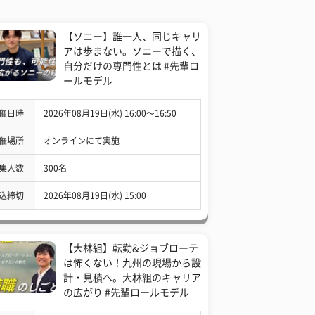
【ソニー】誰一人、同じキャリ
アは歩まない。ソニーで描く、
自分だけの専門性とは #先輩ロ
ールモデル
催日時
2026年08月19日(水) 16:00〜16:50
催場所
オンラインにて実施
集人数
300名
込締切
2026年08月19日(水) 15:00
【大林組】転勤&ジョブローテ
は怖くない！九州の現場から設
計・見積へ。大林組のキャリア
の広がり #先輩ロールモデル