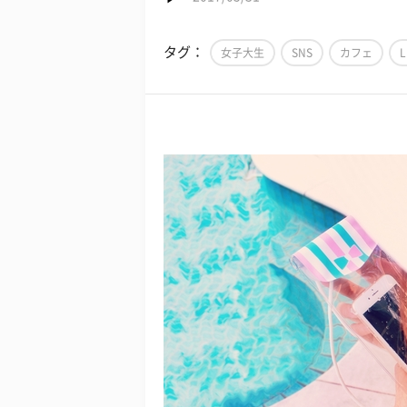
タグ：
女子大生
SNS
カフェ
L