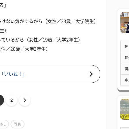
る」
けない気がするから（女性／23歳／大学院生）
年生）
ているから（女性／19歳／大学2年生）
開
性／20歳／大学3年生）
開
募
「いいね！」
申
2
INE
写真