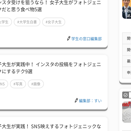
ンスタ受けを狙うなら！ 女子大生がフォトジェニ
クだと思う食べ物5選
大学生
#大学生白書
#女子大生
開
学生の窓口編集部
開
募
子大生が実践中！ インスタの投稿をフォトジェニ
クにするテク9選
申
SNS
#写真
#画像
編集部：すい
子大生が実践！ SNS映えするフォトジェニックな