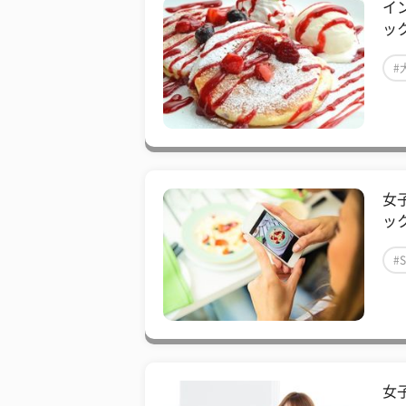
イ
ッ
#
女
ッ
#
女