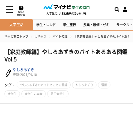
学生の
窓口とは
大学生活
学生トレンド
学生旅行
授業・履修・ゼミ
サークル・
学生の窓口トップ
大学生活
バイト知識
【家庭教師編】やしろあずきのバイトあるある図
【家庭教師編】やしろあずきのバイトあるある図鑑
Vol.5
やしろあずき
更新:2021/09/10
タグ：
やしろあずきのバイトあるある図鑑
やしろあずき
漫画
大学生
大学生の本音
男子大学生