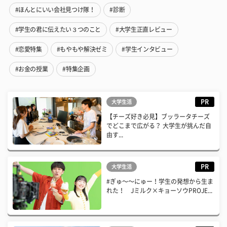
#ほんとにいい会社見つけ隊！
#診断
#学生の君に伝えたい３つのこと
#大学生正直レビュー
#恋愛特集
#もやもや解決ゼミ
#学生インタビュー
#お金の授業
#特集企画
PR
大学生活
【チーズ好き必見】ブッラータチーズ
でどこまで広がる？ 大学生が挑んだ自
由す...
PR
大学生活
#ぎゅ〜〜にゅー！学生の発想から生ま
れた！ Jミルク×キョーソウPROJE...