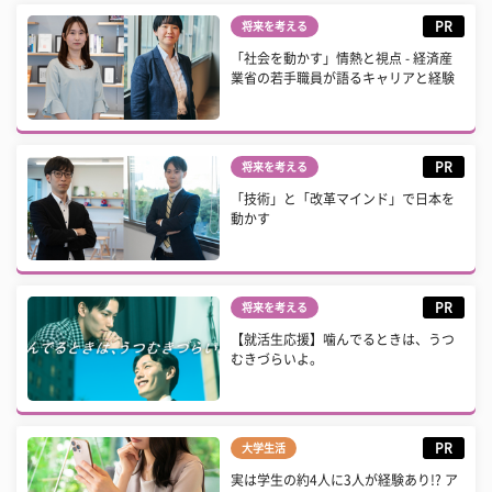
PR
将来を考える
「社会を動かす」情熱と視点 - 経済産
業省の若手職員が語るキャリアと経験
PR
将来を考える
「技術」と「改革マインド」で日本を
動かす
PR
将来を考える
【就活生応援】噛んでるときは、うつ
むきづらいよ。
PR
大学生活
実は学生の約4人に3人が経験あり!? ア