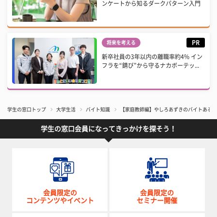
ンケートから知るダークパターン入門
PR
将来を考える
新卒社員の3年以内の離職率約4% イン
フラを“錆び”から守るナカボーテッ...
学生の窓口トップ
大学生活
バイト知識
【家庭教師編】やしろあずきのバイトあるある図
学生の窓口会員になってきっかけを探そう！
会員限定の
会員限定の
コンテンツやイベント
セミナー開催