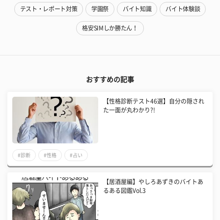
テスト・レポート対策
学園祭
バイト知識
バイト体験談
格安SIMしか勝たん！
おすすめの記事
【性格診断テスト46選】自分の隠され
た一面が丸わかり?!
#診断
#性格
#占い
【居酒屋編】やしろあずきのバイトあ
るある図鑑Vol.3