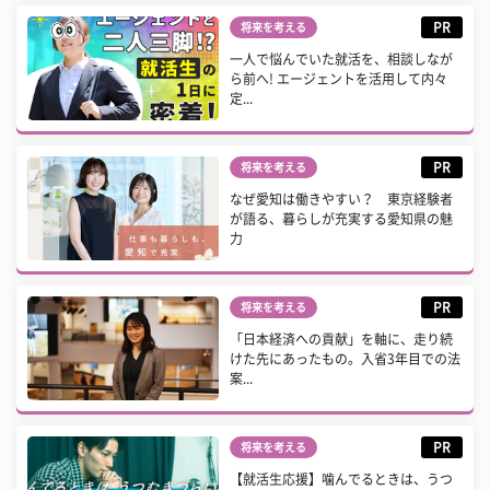
PR
将来を考える
一人で悩んでいた就活を、相談しなが
ら前へ! エージェントを活用して内々
定...
PR
将来を考える
なぜ愛知は働きやすい？ 東京経験者
が語る、暮らしが充実する愛知県の魅
力
PR
将来を考える
「日本経済への貢献」を軸に、走り続
けた先にあったもの。入省3年目での法
案...
PR
将来を考える
【就活生応援】噛んでるときは、うつ