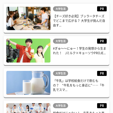
PR
大学生活
【チーズ好き必見】ブッラータチーズ
でどこまで広がる？ 大学生が挑んだ自
由す...
PR
大学生活
#ぎゅ〜〜にゅー！学生の発想から生ま
れた！ Jミルク×キョーソウPROJE...
PR
大学生活
「牛乳」は学校給食だけで飲むも
の？ “牛乳をもっと身近に”――「牛
乳でスマ...
PR
大学生活