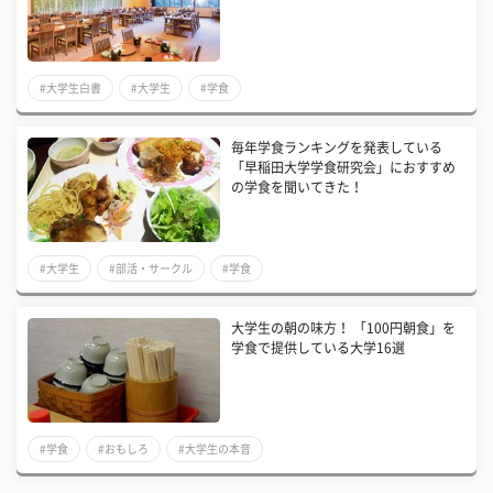
#大学生白書
#大学生
#学食
毎年学食ランキングを発表している
「早稲田大学学食研究会」におすすめ
の学食を聞いてきた！
#大学生
#部活・サークル
#学食
大学生の朝の味方！ 「100円朝食」を
学食で提供している大学16選
#学食
#おもしろ
#大学生の本音