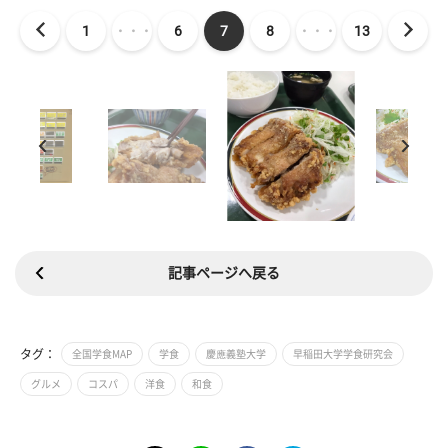
1
・・・
6
7
8
・・・
13
記事ページへ戻る
タグ：
全国学食MAP
学食
慶應義塾大学
早稲田大学学食研究会
グルメ
コスパ
洋食
和食