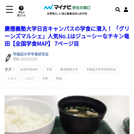
学生の
窓口とは
慶應義塾大学日吉キャンパスの学食に潜入！ 「グリ
ーンズマルシェ」人気No.1はジューシーなチキン竜
田【全国学食MAP】 7ページ目
早稲田大学学食研究会
更新:2019/07/09
タグ：
全国学食MAP
学食
慶應義塾大学
早稲田大学学食研究会
グルメ
コスパ
洋食
和食