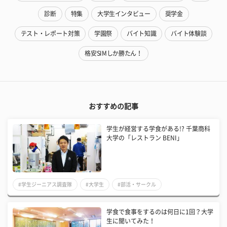
診断
特集
大学生インタビュー
奨学金
テスト・レポート対策
学園祭
バイト知識
バイト体験談
格安SIMしか勝たん！
おすすめの記事
学生が経営する学食がある!? 千葉商科
大学の「レストラン BENI」
#学生ジーニアス調査隊
#大学生
#部活・サークル
学食で食事をするのは何日に1回？大学
生に聞いてみた！