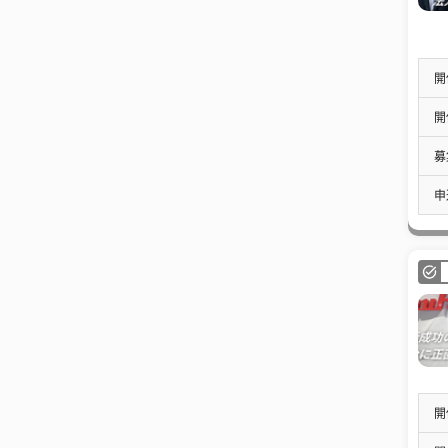
開
開
募
申
開