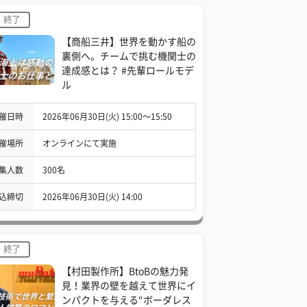
終了
【商船三井】世界を動かす船の
裏側へ。チームで挑む機関士の
達成感とは？ #先輩ロールモデ
ル
催日時
2026年06月30日(火) 15:00〜15:50
催場所
オンラインにて実施
集人数
300名
込締切
2026年06月30日(火) 14:00
終了
【村田製作所】BtoBの魅力発
見！業界の壁を越えて世界にイ
ンパクトを与える“ボーダレス