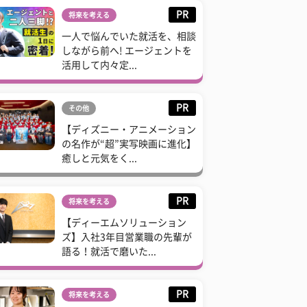
PR
将来を考える
一人で悩んでいた就活を、相談
しながら前へ! エージェントを
活用して内々定...
PR
その他
【ディズニー・アニメーション
の名作が“超”実写映画に進化】
癒しと元気をく...
PR
将来を考える
【ディーエムソリューション
ズ】入社3年目営業職の先輩が
語る！就活で磨いた...
PR
将来を考える