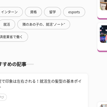
インターン
資格
留学
esports
就活
隣のあの子の、就活"ノート"
済産業省で働く
すすめの記事
型で印象は左右される！就活生の髪型の基本ポイ
ト
学び