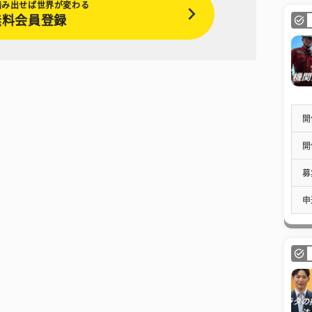
踏み出せば世界が変わる
無料会員登録
開
開
募
申