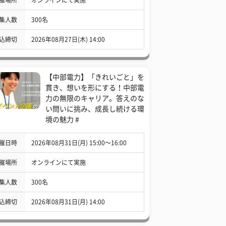
集人数
300名
込締切
2026年08月27日(木) 14:00
【中部電力】「きれいごと」を
貫き、想いを形にする！中部電
力の無限のキャリア。答えのな
い問いに挑み、成長し続ける環
境の魅力 #
催日時
2026年08月31日(月) 15:00〜16:00
催場所
オンラインにて実施
集人数
300名
込締切
2026年08月31日(月) 14:00