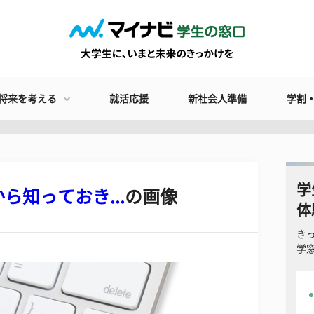
将来を考える
就活応援
新社会人準備
学割
学
知っておき...
の画像
体
き
学