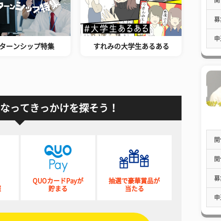
募
申
ターンシップ特集
すれみの大学生あるある
なってきっかけを探そう！
開
開
募
QUOカードPayが
抽選で豪華賞品が
催
貯まる
当たる
申