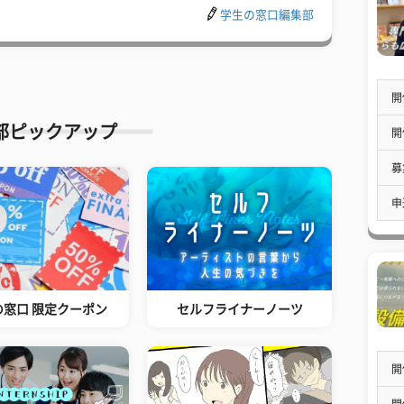
学生の窓口編集部
開
部ピックアップ
開
募
申
の窓口 限定クーポン
セルフライナーノーツ
開
開