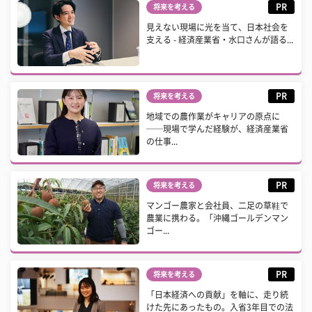
PR
将来を考える
見えない現場に光を当て、日本社会を
支える - 経済産業省・水口さんが語る...
PR
将来を考える
地域での農作業がキャリアの原点に
──現場で学んだ経験が、経済産業省
の仕事...
PR
将来を考える
マンゴー農家と会社員、二足の草鞋で
農業に携わる。「沖縄ゴールデンマン
ゴー...
PR
将来を考える
「日本経済への貢献」を軸に、走り続
けた先にあったもの。入省3年目での法