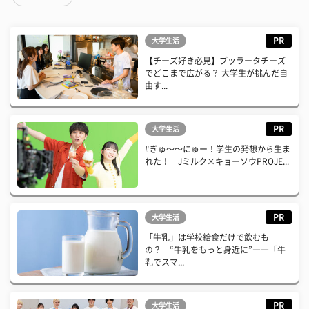
PR
大学生活
【チーズ好き必見】ブッラータチーズ
でどこまで広がる？ 大学生が挑んだ自
由す...
PR
大学生活
#ぎゅ〜〜にゅー！学生の発想から生ま
れた！ Jミルク×キョーソウPROJE...
PR
大学生活
「牛乳」は学校給食だけで飲むも
の？ “牛乳をもっと身近に”――「牛
乳でスマ...
PR
大学生活