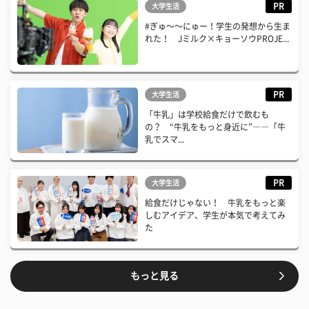
PR
大学生活
#ぎゅ〜〜にゅー！学生の発想から生ま
れた！ Jミルク×キョーソウPROJE...
PR
大学生活
「牛乳」は学校給食だけで飲むも
の？ “牛乳をもっと身近に”――「牛
乳でスマ...
PR
大学生活
給食だけじゃない！ 牛乳をもっと楽
しむアイデア、学生が本気で考えてみ
た
もっと見る