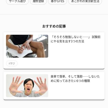
サークル選び
履修登録
春からFES
あこがれの東京新生活
おすすめの記事
「そろそろ勉強しないと……」 試験前
にやる気を出す3つの方法
#学び
楽単で落単、そして落胆……しないた
めに知っておきたい6つの種類