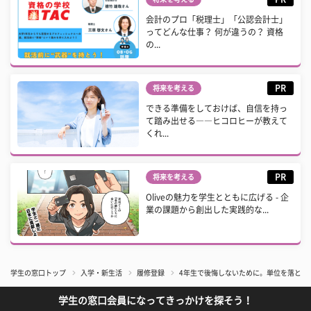
会計のプロ「税理士」「公認会計士」
ってどんな仕事？ 何が違うの？ 資格
の...
PR
将来を考える
できる準備をしておけば、自信を持っ
て踏み出せる――ヒコロヒーが教えて
くれ...
PR
将来を考える
Oliveの魅力を学生とともに広げる - 企
業の課題から創出した実践的な...
学生の窓口トップ
入学・新生活
履修登録
4年生で後悔しないために。単位を落とさ
学生の窓口会員になってきっかけを探そう！