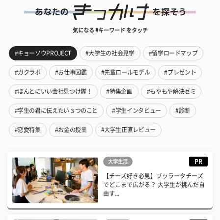
気になる #キーワード をタッチ
#キョーソウPROJECT
#大学生の社会見学
#留学ロードマップ
#ガクラボ
#お仕事図鑑
#先輩ロールモデル
#プレゼント
#ほんとにいい会社見つけ隊！
#特集企画
#もやもや解決ゼミ
#学生の君に伝えたい３つのこと
#学生インタビュー
#診断
#恋愛特集
#お金の授業
#大学生正直レビュー
PR
大学生活
【チーズ好き必見】ブッラータチーズ
でどこまで広がる？ 大学生が挑んだ自
由す...