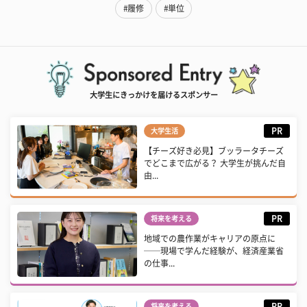
#履修
#単位
大学生にきっかけを届けるスポンサー
PR
大学生活
【チーズ好き必見】ブッラータチーズ
でどこまで広がる？ 大学生が挑んだ自
由...
PR
将来を考える
地域での農作業がキャリアの原点に
──現場で学んだ経験が、経済産業省
の仕事...
PR
将来を考える