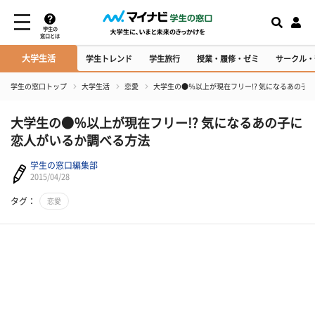
学生の
窓口とは
大学生活
学生トレンド
学生旅行
授業・履修・ゼミ
サークル・
学生の窓口トップ
大学生活
恋愛
大学生の●％以上が現在フリー!? 気になるあの子
大学生の●％以上が現在フリー!? 気になるあの子に
恋人がいるか調べる方法
学生の窓口編集部
2015/04/28
タグ：
恋愛