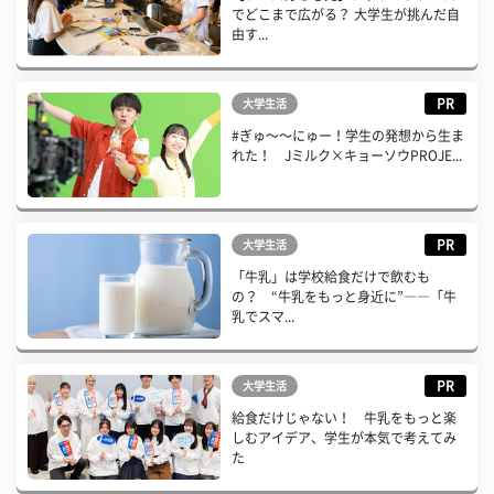
でどこまで広がる？ 大学生が挑んだ自
由す...
PR
大学生活
#ぎゅ〜〜にゅー！学生の発想から生ま
れた！ Jミルク×キョーソウPROJE...
PR
大学生活
「牛乳」は学校給食だけで飲むも
の？ “牛乳をもっと身近に”――「牛
乳でスマ...
PR
大学生活
給食だけじゃない！ 牛乳をもっと楽
しむアイデア、学生が本気で考えてみ
た