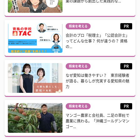
業の課題から創出した実践的な...
PR
将来を考える
会計のプロ「税理士」「公認会計士」
ってどんな仕事？ 何が違うの？ 資格
の...
PR
将来を考える
なぜ愛知は働きやすい？ 東京経験者
が語る、暮らしが充実する愛知県の魅
力
PR
将来を考える
マンゴー農家と会社員、二足の草鞋で
農業に携わる。「沖縄ゴールデンマン
ゴー...