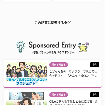
この記事に関連するタグ
大学生にきっかけを届けるスポンサー
PR
将来を考える
こどもたちの「ワクワク」で脱炭素社
会を目指す – 「みんなで減CO2（ゲ...
PR
将来を考える
Oliveの魅力を学生とともに広げる - 企