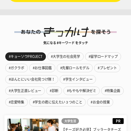
気になる #キーワード をタッチ
#キョーソウPROJECT
#大学生の社会見学
#留学ロードマップ
#ガクラボ
#お仕事図鑑
#先輩ロールモデル
#プレゼント
#ほんとにいい会社見つけ隊！
#学生インタビュー
#大学生正直レビュー
#診断
#もやもや解決ゼミ
#特集企画
#恋愛特集
#学生の君に伝えたい３つのこと
#お金の授業
PR
大学生活
【チーズ好き必見】ブッラータチーズ