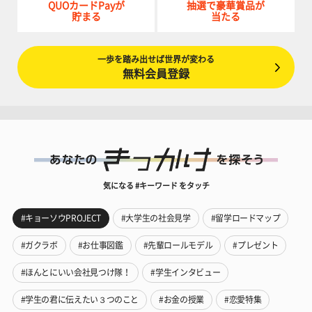
QUOカードPayが
抽選で豪華賞品が
貯まる
当たる
一歩を踏み出せば世界が変わる
無料会員登録
気になる #キーワード をタッチ
#キョーソウPROJECT
#大学生の社会見学
#留学ロードマップ
#ガクラボ
#お仕事図鑑
#先輩ロールモデル
#プレゼント
#ほんとにいい会社見つけ隊！
#学生インタビュー
#学生の君に伝えたい３つのこと
#お金の授業
#恋愛特集