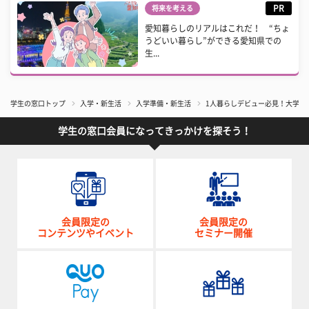
PR
将来を考える
愛知暮らしのリアルはこれだ！ “ちょ
うどいい暮らし”ができる愛知県での
生...
学生の窓口トップ
入学・新生活
入学準備・新生活
1人暮らしデビュー必見！大学近
学生の窓口会員になってきっかけを探そう！
会員限定の
会員限定の
コンテンツやイベント
セミナー開催