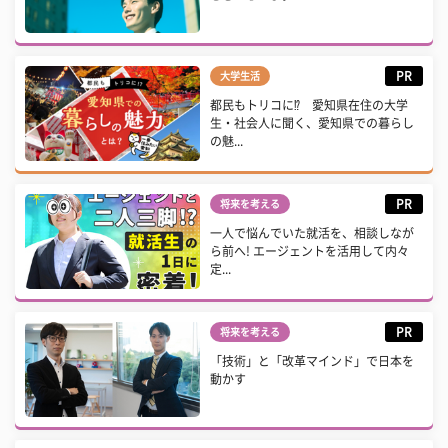
PR
大学生活
都民もトリコに⁉ 愛知県在住の大学
生・社会人に聞く、愛知県での暮らし
の魅...
PR
将来を考える
一人で悩んでいた就活を、相談しなが
ら前へ! エージェントを活用して内々
定...
PR
将来を考える
「技術」と「改革マインド」で日本を
動かす