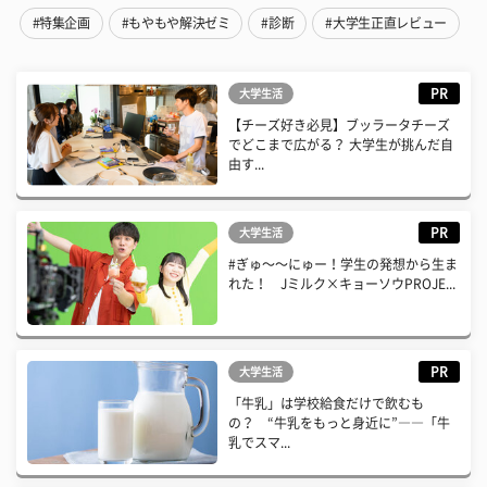
#特集企画
#もやもや解決ゼミ
#診断
#大学生正直レビュー
PR
大学生活
【チーズ好き必見】ブッラータチーズ
でどこまで広がる？ 大学生が挑んだ自
由す...
PR
大学生活
#ぎゅ〜〜にゅー！学生の発想から生ま
れた！ Jミルク×キョーソウPROJE...
PR
大学生活
「牛乳」は学校給食だけで飲むも
の？ “牛乳をもっと身近に”――「牛
乳でスマ...