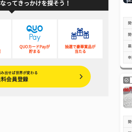
なってきっかけを探そう！
開
開
募
QUOカードPayが
抽選で豪華賞品が
催
貯まる
当たる
申
踏み出せば世界が変わる
無料会員登録
開