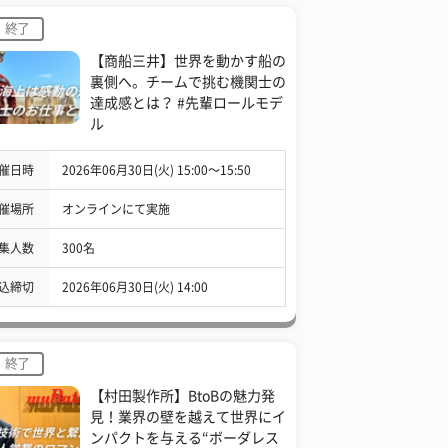
終了
【商船三井】世界を動かす船の
裏側へ。チームで挑む機関士の
達成感とは？ #先輩ロールモデ
ル
催日時
2026年06月30日(火) 15:00〜15:50
催場所
オンラインにて実施
集人数
300名
込締切
2026年06月30日(火) 14:00
終了
【村田製作所】BtoBの魅力発
見！業界の壁を越えて世界にイ
ンパクトを与える“ボーダレス