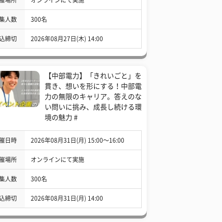
集人数
300名
込締切
2026年08月27日(木) 14:00
【中部電力】「きれいごと」を
貫き、想いを形にする！中部電
力の無限のキャリア。答えのな
い問いに挑み、成長し続ける環
境の魅力 #
催日時
2026年08月31日(月) 15:00〜16:00
催場所
オンラインにて実施
集人数
300名
込締切
2026年08月31日(月) 14:00