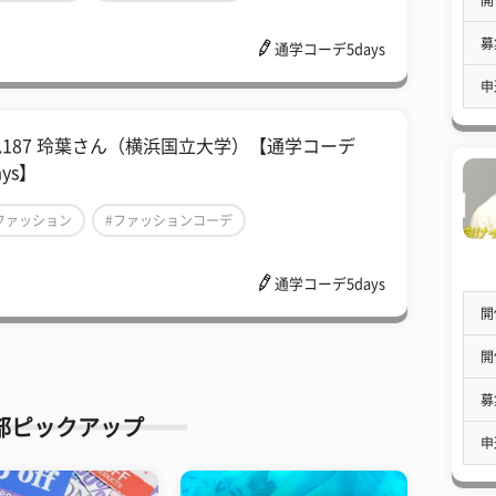
通学コーデ5days
募
通学コーデ5days
申
ol.187 玲葉さん（横浜国立大学）【通学コーデ
ays】
ファッション
#ファッションコーデ
通学コーデ5days
通学コーデ5days
開
開
募
部ピックアップ
申