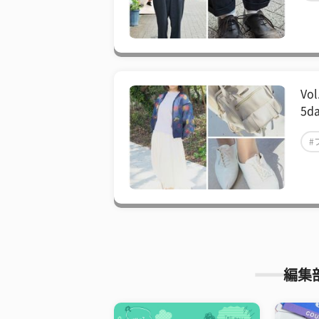
#
V
5d
#
#
編集