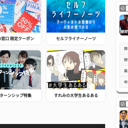
の窓口 限定クーポン
セルフライナーノーツ
開
開
募
申
ターンシップ特集
すれみの大学生あるある