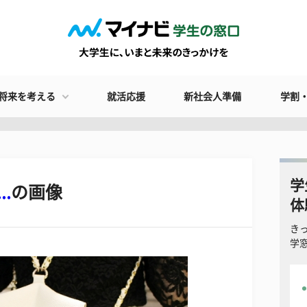
将来を考える
就活応援
新社会人準備
学割
学
..
の画像
体
き
学