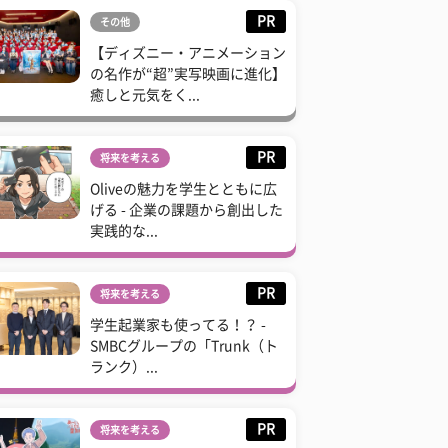
PR
その他
【ディズニー・アニメーション
の名作が“超”実写映画に進化】
癒しと元気をく...
PR
将来を考える
Oliveの魅力を学生とともに広
げる - 企業の課題から創出した
実践的な...
PR
将来を考える
学生起業家も使ってる！？ -
SMBCグループの「Trunk（ト
ランク）...
PR
将来を考える