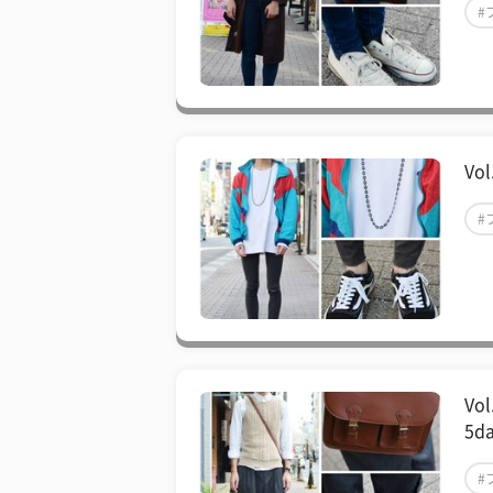
#
#
Vo
#
#
V
5d
#