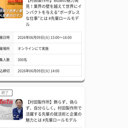
【村田製作所】BtoBの魅力発
見！業界の壁を越えて世界にイ
ンパクトを与える“ボーダレス
な仕事”とは #先輩ロールモデ
ル
催日時
2026年06月09日(火) 15:00〜16:00
催場所
オンラインにて実施
集人数
300名
込締切
2026年06月09日(火) 14:00
終了
【村田製作所】飾らず、偽ら
ず、自分らしく。村田製作所で
活躍する先輩の就活術と企業の
魅力とは #先輩ロールモデル