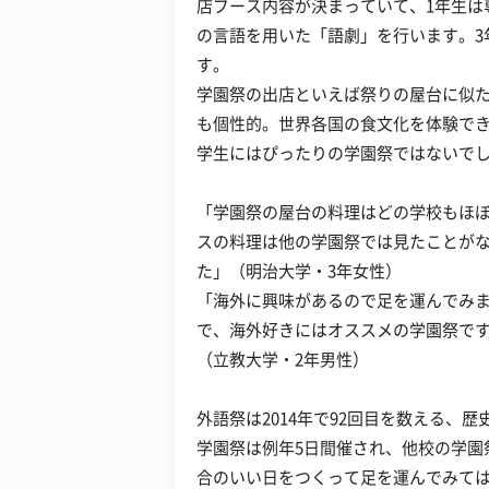
店ブース内容が決まっていて、1年生は
の言語を用いた「語劇」を行います。3
す。
学園祭の出店といえば祭りの屋台に似
も個性的。世界各国の食文化を体験で
学生にはぴったりの学園祭ではないで
「学園祭の屋台の料理はどの学校もほ
スの料理は他の学園祭では見たことが
た」（明治大学・3年女性）
「海外に興味があるので足を運んでみ
で、海外好きにはオススメの学園祭で
（立教大学・2年男性）
外語祭は2014年で92回目を数える、
学園祭は例年5日間催され、他校の学園
合のいい日をつくって足を運んでみて