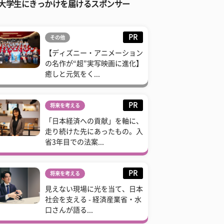
大学生にきっかけを届けるスポンサー
PR
その他
【ディズニー・アニメーション
の名作が“超”実写映画に進化】
癒しと元気をく...
PR
将来を考える
「日本経済への貢献」を軸に、
走り続けた先にあったもの。入
省3年目での法案...
PR
将来を考える
見えない現場に光を当て、日本
社会を支える - 経済産業省・水
口さんが語る...