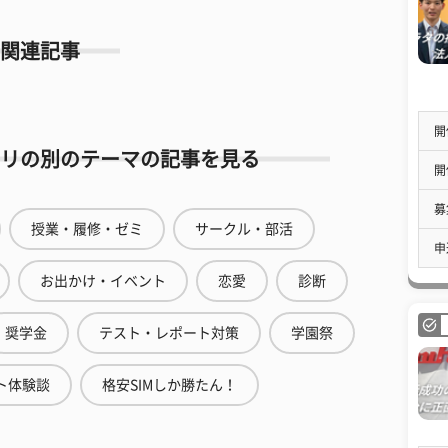
関連記事
開
リの別のテーマの記事を見る
開
募
授業・履修・ゼミ
サークル・部活
申
お出かけ・イベント
恋愛
診断
奨学金
テスト・レポート対策
学園祭
ト体験談
格安SIMしか勝たん！