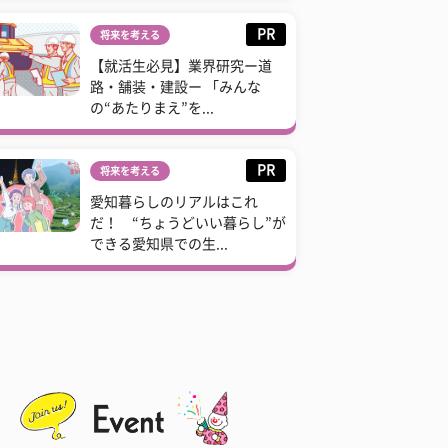
PR
将来を考える
【就活生必見】業界研究ー道
路・舗装・建設ー 「みんな
の“あたりまえ”を...
PR
将来を考える
愛知暮らしのリアルはこれ
だ！ “ちょうどいい暮らし”が
できる愛知県での生...