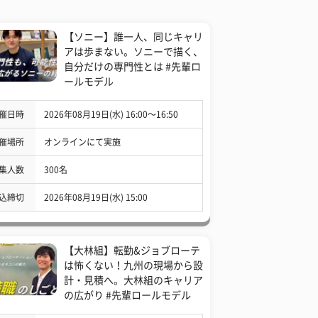
【ソニー】誰一人、同じキャリ
アは歩まない。ソニーで描く、
自分だけの専門性とは #先輩ロ
ールモデル
催日時
2026年08月19日(水) 16:00〜16:50
催場所
オンラインにて実施
集人数
300名
込締切
2026年08月19日(水) 15:00
【大林組】転勤&ジョブローテ
は怖くない！九州の現場から設
計・見積へ。大林組のキャリア
の広がり #先輩ロールモデル