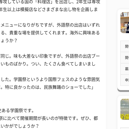
専攻している国の「料理店」を出店し、2年生は専攻
年生以上は模擬店などさまざまな出し物を企画しま
たメニューになりがちですが、外語祭の出店はいずれ
きる、貴重な場を提供してくれます。海外に興味ある
しょうか？
開
ぼ同じ。味も大差ない印象ですが、外語祭の出店ブー
開
ないものばかり。つい、たくさん食べてしまいまし
募
ました。学園祭というより国際フェスのような雰囲気
申
す。特に良かったのは、民族舞踊のショーでした」
歴史ある学園祭です。
祭に比べて開催期間が長いのが特徴です。ぜひ、都
はいかがでしょうか？