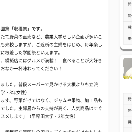
開
開
募
学園祭「収穫祭」です。
れたて野菜の直売など、農業大学らしい企画が多いこ
申
生も来校しますが、ご近所の主婦をはじめ、毎年楽し
域に根差した学園祭といえます。
ん、模擬店にはグルメが満載！ 食べることが大好き
をおなか一杯味わってください！
いました。普段スーパーで見かける大根よりも立派
学・3年女性）
開
きます。野菜だけではなく、ジャムや果物、加工品も
うでした。主婦層からの支持が高く、人気商品はすぐ
開
スメします」（早稲田大学・2年女性）
募