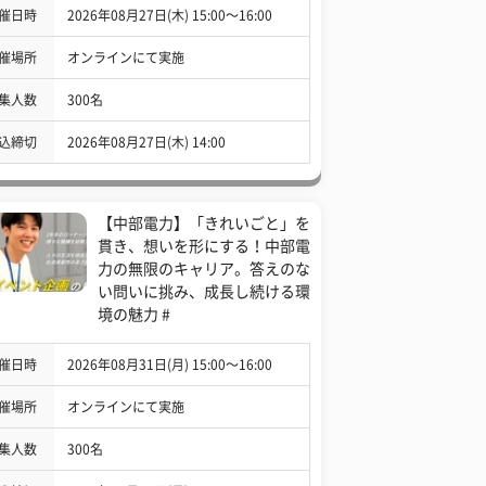
催日時
2026年08月27日(木) 15:00〜16:00
催場所
オンラインにて実施
集人数
300名
込締切
2026年08月27日(木) 14:00
【中部電力】「きれいごと」を
貫き、想いを形にする！中部電
力の無限のキャリア。答えのな
い問いに挑み、成長し続ける環
境の魅力 #
催日時
2026年08月31日(月) 15:00〜16:00
催場所
オンラインにて実施
集人数
300名