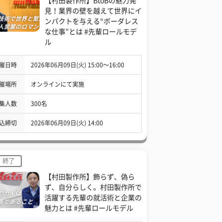
【村田製作所】BtoBの魅力発
見！業界の壁を越えて世界にイ
ンパクトを与える“ボーダレス
な仕事”とは #先輩ロールモデ
ル
催日時
2026年06月09日(火) 15:00〜16:00
催場所
オンラインにて実施
集人数
300名
込締切
2026年06月09日(火) 14:00
終了
【村田製作所】飾らず、偽ら
ず、自分らしく。村田製作所で
活躍する先輩の就活術と企業の
魅力とは #先輩ロールモデル