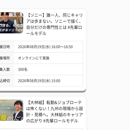
【ソニー】誰一人、同じキャリ
アは歩まない。ソニーで描く、
自分だけの専門性とは #先輩ロ
ールモデル
催日時
2026年08月19日(水) 16:00〜16:50
催場所
オンラインにて実施
集人数
300名
込締切
2026年08月19日(水) 15:00
【大林組】転勤&ジョブローテ
は怖くない！九州の現場から設
計・見積へ。大林組のキャリア
の広がり #先輩ロールモデル