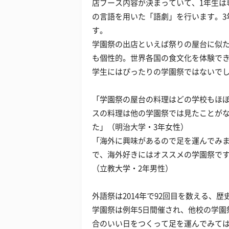
店ブース内容が決まっていて、1年生は
の言語を用いた「語劇」を行います。3
す。
学園祭の出店といえば祭りの屋台に似
も個性的。世界各国の食文化を体験で
学生にはぴったりの学園祭ではないで
「学園祭の屋台の料理はどの学校もほ
スの料理は他の学園祭では見たことが
た」（明治大学・3年女性）
「海外に興味があるので足を運んでみ
で、海外好きにはオススメの学園祭で
（立教大学・2年男性）
外語祭は2014年で92回目を数える、
学園祭は例年5日間催され、他校の学園
合のいい日をつくって足を運んでみて