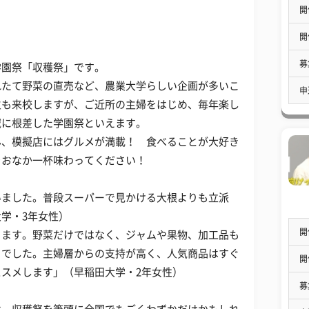
開
開
募
学園祭「収穫祭」です。
れたて野菜の直売など、農業大学らしい企画が多いこ
申
生も来校しますが、ご近所の主婦をはじめ、毎年楽し
域に根差した学園祭といえます。
ん、模擬店にはグルメが満載！ 食べることが大好き
をおなか一杯味わってください！
いました。普段スーパーで見かける大根よりも立派
学・3年女性）
開
きます。野菜だけではなく、ジャムや果物、加工品も
うでした。主婦層からの支持が高く、人気商品はすぐ
開
スメします」（早稲田大学・2年女性）
募