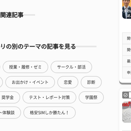
関連記事
開
リの別のテーマの記事を見る
開
募
授業・履修・ゼミ
サークル・部活
申
お出かけ・イベント
恋愛
診断
奨学金
テスト・レポート対策
学園祭
ト体験談
格安SIMしか勝たん！