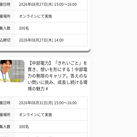
催日時
2026年08月27日(木) 15:00〜16:00
催場所
オンラインにて実施
集人数
300名
込締切
2026年08月27日(木) 14:00
【中部電力】「きれいごと」を
貫き、想いを形にする！中部電
力の無限のキャリア。答えのな
い問いに挑み、成長し続ける環
境の魅力 #
催日時
2026年08月31日(月) 15:00〜16:00
催場所
オンラインにて実施
集人数
300名