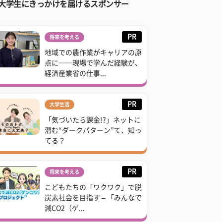
大学生にきっかけを届けるスポンサー
PR
将来を考える
地域での農作業がキャリアの原
点に──現場で学んだ経験が、
経済産業省の仕事...
PR
大学生活
「気づいたら課金!?」ネットに
潜む“ダークパターン”て、知っ
てる？
PR
将来を考える
こどもたちの「ワクワク」で脱
炭素社会を目指す – 「みんなで
減CO2（ゲ...