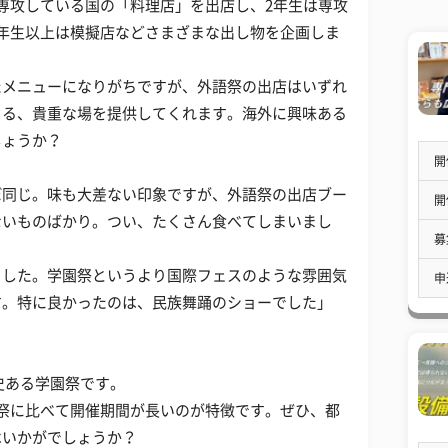
専攻している国の「料理店」を出店し、2年生は専攻
年生以上は模擬店などさまざまな出し物を企画しま
たメニューになりがちですが、外語祭の出店はいずれ
きる、貴重な場を提供してくれます。海外に興味ある
しょうか？
開
ぼ同じ。味も大差ない印象ですが、外語祭の出店ブー
開
ないものばかり。つい、たくさん食べてしまいまし
募
ました。学園祭というより国際フェスのような雰囲気
申
す。特に良かったのは、民族舞踊のショーでした」
歴史ある学園祭です。
祭に比べて開催期間が長いのが特徴です。ぜひ、都
はいかがでしょうか？