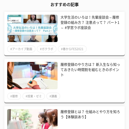
おすすめの記事
大学生活のいろは！先輩座談会～履修
登録の組み方？ 注意点って？ パート1
～​​ #学窓ラボ座談会
#アーカイブ動画
#ガクラボ
#春からFES2021
履修登録のやり方は？ 新入生なら知っ
ておきたい時間割を組むときのポイン
ト
#履修
#授業・ゼミ
#講義
履修登録とは？ 仕組みとやり方を知ろ
う【体験談あり】