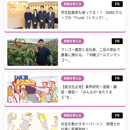
PR
将来を考える
学生起業家も使ってる！？ - SMBCグル
ープの「Trunk（トランク）...
PR
将来を考える
マンゴー農家と会社員、二足の草鞋で
農業に携わる。「沖縄ゴールデンマン
ゴー...
PR
将来を考える
【就活生必見】業界研究ー道路・舗
装・建設ー 「みんなの“あたりま
え”を...
PR
将来を考える
社会を動かすキーパーソン 税理士の
仕事に密着取材！