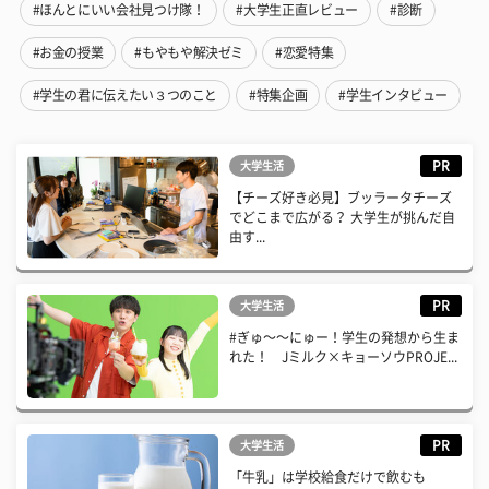
#ほんとにいい会社見つけ隊！
#大学生正直レビュー
#診断
#お金の授業
#もやもや解決ゼミ
#恋愛特集
#学生の君に伝えたい３つのこと
#特集企画
#学生インタビュー
PR
大学生活
【チーズ好き必見】ブッラータチーズ
でどこまで広がる？ 大学生が挑んだ自
由す...
PR
大学生活
#ぎゅ〜〜にゅー！学生の発想から生ま
れた！ Jミルク×キョーソウPROJE...
PR
大学生活
「牛乳」は学校給食だけで飲むも