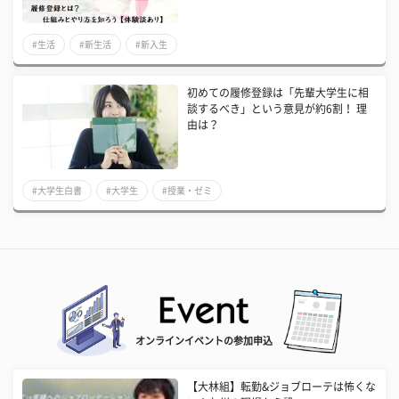
#生活
#新生活
#新入生
初めての履修登録は「先輩大学生に相
談するべき」という意見が約6割！ 理
由は？
#大学生白書
#大学生
#授業・ゼミ
オンラインイベントの参加申込
【大林組】転勤&ジョブローテは怖くな