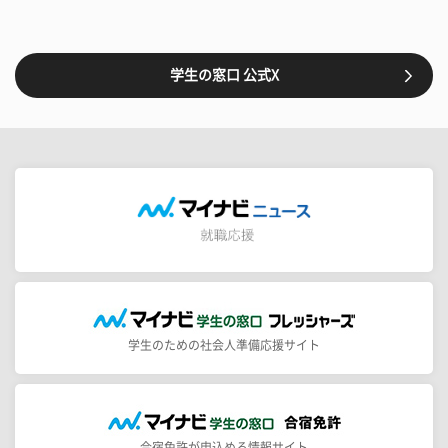
学生の窓口 公式X
学生のための社会人準備応援サイト
合宿免許が申込める情報サイト