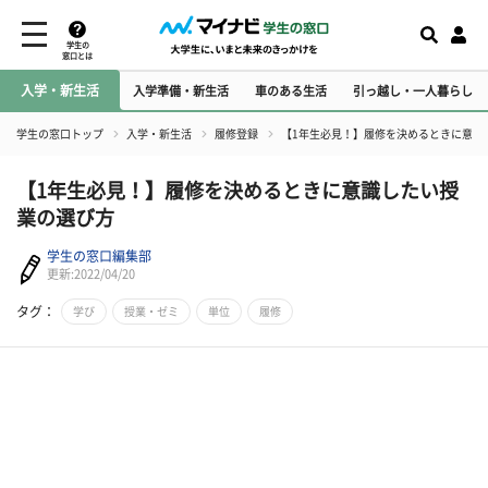
学生の
窓口とは
入学・新生活
入学準備・新生活
車のある生活
引っ越し・一人暮らし
学生の窓口トップ
入学・新生活
履修登録
【1年生必見！】履修を決めるときに意識
【1年生必見！】履修を決めるときに意識したい授
業の選び方
学生の窓口編集部
更新:2022/04/20
タグ：
学び
授業・ゼミ
単位
履修