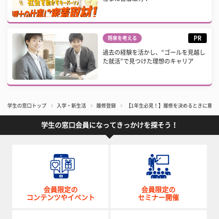
PR
将来を考える
過去の経験を活かし、“ゴールを見越し
た就活”で見つけた理想のキャリア
学生の窓口トップ
入学・新生活
履修登録
【1年生必見！】履修を決めるときに意識
学生の窓口会員になってきっかけを探そう！
会員限定の
会員限定の
コンテンツやイベント
セミナー開催