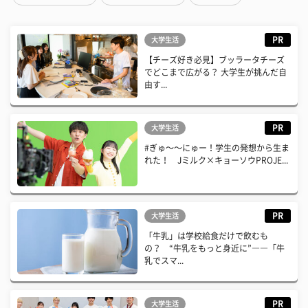
PR
大学生活
【チーズ好き必見】ブッラータチーズ
でどこまで広がる？ 大学生が挑んだ自
由す...
PR
大学生活
#ぎゅ〜〜にゅー！学生の発想から生ま
れた！ Jミルク×キョーソウPROJE...
PR
大学生活
「牛乳」は学校給食だけで飲むも
の？ “牛乳をもっと身近に”――「牛
乳でスマ...
PR
大学生活