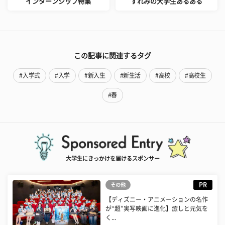
インターンシップ特集
すれみの大学生あるある
この記事に関連するタグ
#入学式
#入学
#新入生
#新生活
#高校
#高校生
#春
大学生にきっかけを届けるスポンサー
PR
その他
【ディズニー・アニメーションの名作
が“超”実写映画に進化】癒しと元気を
く...