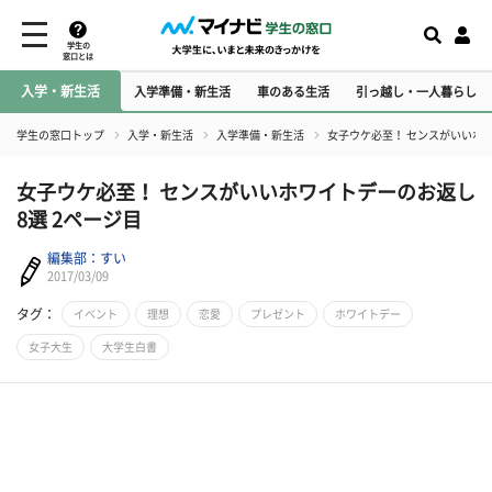
学生の
窓口とは
入学・新生活
入学準備・新生活
車のある生活
引っ越し・一人暮らし
学生の窓口トップ
入学・新生活
入学準備・新生活
女子ウケ必至！ センスがいいホ
女子ウケ必至！ センスがいいホワイトデーのお返し
8選 2ページ目
編集部：すい
2017/03/09
タグ：
イベント
理想
恋愛
プレゼント
ホワイトデー
女子大生
大学生白書