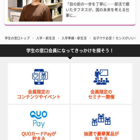
「目の前の一歩を丁寧に──部活で磨
いたタフネスが、国の未来を考える仕
事に...
学生の窓口トップ
入学・新生活
入学準備・新生活
女子ウケ必至！ センスがいいホ
学生の窓口会員になってきっかけを探そう！
会員限定の
会員限定の
コンテンツやイベント
セミナー開催
QUOカードPayが
抽選で豪華賞品が
貯まる
当たる