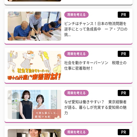
PR
将来を考える
ピンチはチャンス！日本の物流問題を
逆手にとって急成長中 ー ア・プロの
挑...
PR
将来を考える
社会を動かすキーパーソン 税理士の
仕事に密着取材！
PR
将来を考える
なぜ愛知は働きやすい？ 東京経験者
が語る、暮らしが充実する愛知県の魅
力
PR
将来を考える