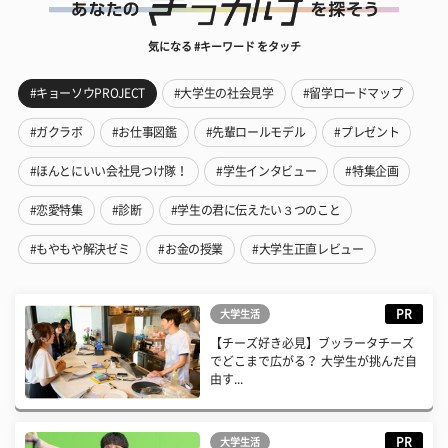
気になる #キーワード をタッチ
#キョーソウPROJECT
#大学生の社会見学
#留学ロードマップ
#ガクラボ
#お仕事図鑑
#先輩ロールモデル
#プレゼント
#ほんとにいい会社見つけ隊！
#学生インタビュー
#特集企画
#恋愛特集
#診断
#学生の君に伝えたい３つのこと
#もやもや解決ゼミ
#お金の授業
#大学生正直レビュー
PR
大学生活
【チーズ好き必見】ブッラータチーズ
でどこまで広がる？ 大学生が挑んだ自
由す...
PR
大学生活