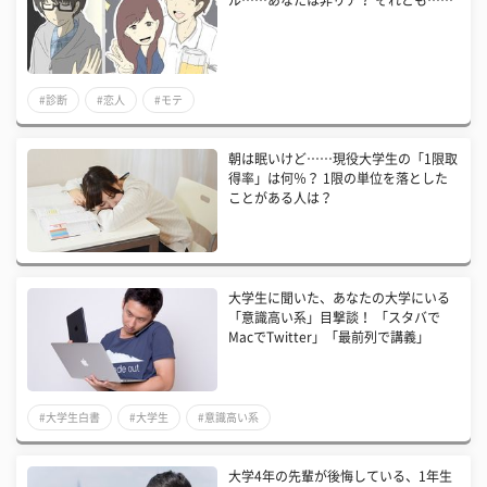
ル……あなたは非リア？ それとも……
#診断
#恋人
#モテ
朝は眠いけど……現役大学生の「1限取
得率」は何％？ 1限の単位を落とした
ことがある人は？
大学生に聞いた、あなたの大学にいる
「意識高い系」目撃談！ 「スタバで
MacでTwitter」「最前列で講義」
#大学生白書
#大学生
#意識高い系
大学4年の先輩が後悔している、1年生