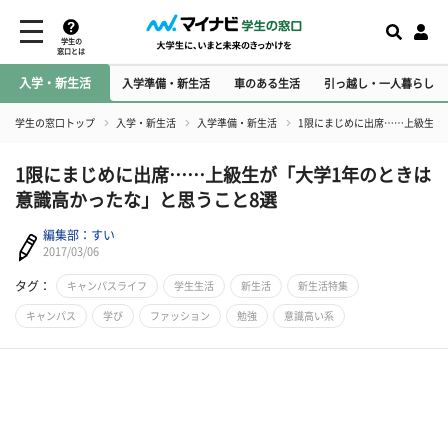
学生の
窓口とは
入学・新生活
入学準備・新生活
車のある生活
引っ越し・一人暮らし
学生の窓口トップ
入学・新生活
入学準備・新生活
1限にまじめに出席……上級生が
1限にまじめに出席……上級生が「大学1年のときは
意識高かったな」と思うこと8選
編集部：すい
2017/03/06
タグ：
キャンパスライフ
学生生活
新生活
新生活特集
キャンパス
学び
ファッション
勉強
意識高い系