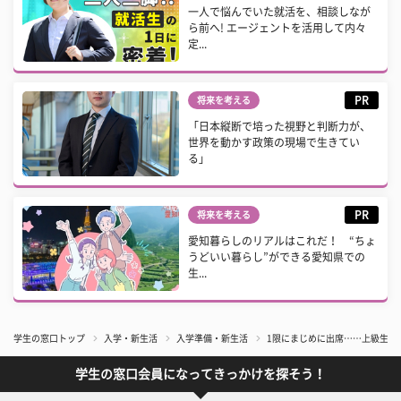
一人で悩んでいた就活を、相談しなが
ら前へ! エージェントを活用して内々
定...
PR
将来を考える
「日本縦断で培った視野と判断力が、
世界を動かす政策の現場で生きてい
る」
PR
将来を考える
愛知暮らしのリアルはこれだ！ “ちょ
うどいい暮らし”ができる愛知県での
生...
学生の窓口トップ
入学・新生活
入学準備・新生活
1限にまじめに出席……上級生が
学生の窓口会員になってきっかけを探そう！