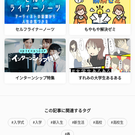
セルフライナーノーツ
もやもや解決ゼミ
インターンシップ特集
すれみの大学生あるある
この記事に関連するタグ
#入学式
#入学
#新入生
#新生活
#高校
#高校生
#春