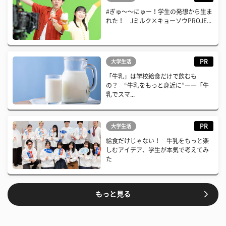
#ぎゅ〜〜にゅー！学生の発想から生ま
れた！ Jミルク×キョーソウPROJE...
PR
大学生活
「牛乳」は学校給食だけで飲むも
の？ “牛乳をもっと身近に”――「牛
乳でスマ...
PR
大学生活
給食だけじゃない！ 牛乳をもっと楽
しむアイデア、学生が本気で考えてみ
た
もっと見る