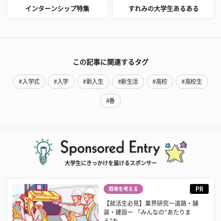
インターンシップ特集
すれみの大学生あるある
この記事に関連するタグ
#入学式
#入学
#新入生
#新生活
#高校
#高校生
#春
大学生にきっかけを届けるスポンサー
PR
将来を考える
【就活生必見】業界研究ー道路・舗
装・建設ー 「みんなの“あたりま