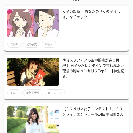
女子力診断！ あなたの「女の子らし
さ」をチェック！
#診断
#女子力
#モテ
準ミスソフィアの田中陽南が完全再
現！ 男子がバレンタインで言われたい
理想の胸キュンセリフTop5！【学生記
者】
#告白
#女子大生
#ミスコン
【ミスメガネ女子コンテスト！】ミス
ソフィアエントリーNo.4田中陽南さん