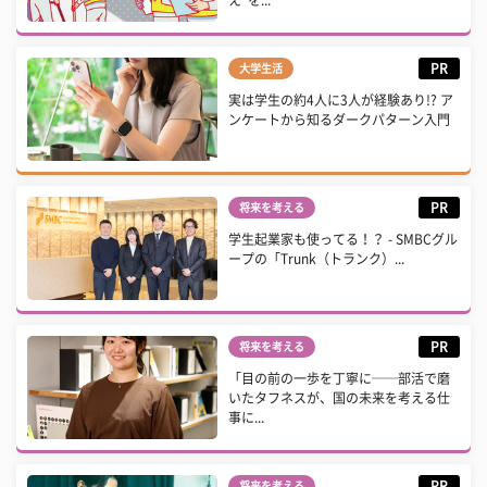
え”を...
PR
大学生活
実は学生の約4人に3人が経験あり!? ア
ンケートから知るダークパターン入門
PR
将来を考える
学生起業家も使ってる！？ - SMBCグル
ープの「Trunk（トランク）...
PR
将来を考える
「目の前の一歩を丁寧に──部活で磨
いたタフネスが、国の未来を考える仕
事に...
PR
将来を考える