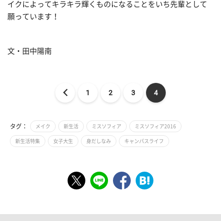
イクによってキラキラ輝くものになることをいち先輩として
願っています！
文・田中陽南
1
2
3
4
タグ：
メイク
新生活
ミスソフィア
ミスソフィア2016
新生活特集
女子大生
身だしなみ
キャンパスライフ