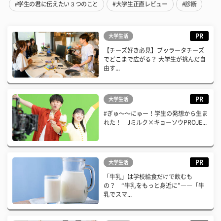
#学生の君に伝えたい３つのこと
#大学生正直レビュー
#診断
PR
大学生活
【チーズ好き必見】ブッラータチーズ
でどこまで広がる？ 大学生が挑んだ自
由す...
PR
大学生活
#ぎゅ〜〜にゅー！学生の発想から生ま
れた！ Jミルク×キョーソウPROJE...
PR
大学生活
「牛乳」は学校給食だけで飲むも
の？ “牛乳をもっと身近に”――「牛
乳でスマ...