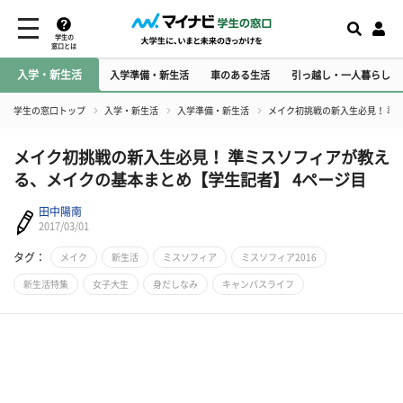
学生の
窓口とは
入学・新生活
入学準備・新生活
車のある生活
引っ越し・一人暮らし
学生の窓口トップ
入学・新生活
入学準備・新生活
メイク初挑戦の新入生必見！ 準
メイク初挑戦の新入生必見！ 準ミスソフィアが教え
る、メイクの基本まとめ【学生記者】 4ページ目
田中陽南
2017/03/01
タグ：
メイク
新生活
ミスソフィア
ミスソフィア2016
新生活特集
女子大生
身だしなみ
キャンパスライフ