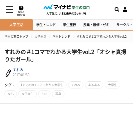
学生の
窓口とは
大学生活
学生トレンド
学生旅行
授業・履修・ゼミ
サークル・
学生の窓口トップ
大学生活
学生トレンド
すれみの＃1コマでわかる大学生vol.2「
すれみの＃1コマでわかる大学生vol.2「オシャ真撮
りたガール」
すれみ
2017/01/30
タグ：
すれみの＃1コマでわかる大学生
すれみ
あるある
大学生
女心
女子大生
SNS
写真