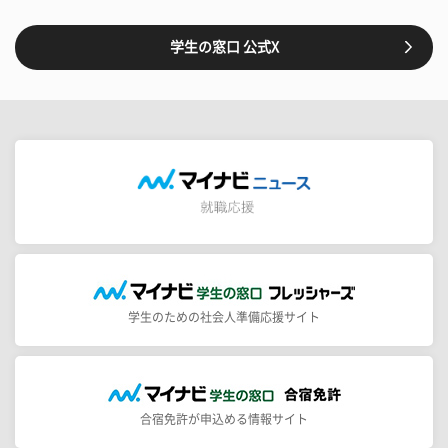
学生の窓口 公式X
学生のための社会人準備応援サイト
合宿免許が申込める情報サイト