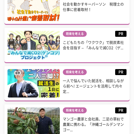
社会を動かすキーパーソン 税理士の
仕事に密着取材！
PR
将来を考える
こどもたちの「ワクワク」で脱炭素社
会を目指す – 「みんなで減CO2（ゲ...
PR
将来を考える
一人で悩んでいた就活を、相談しなが
ら前へ! エージェントを活用して内々
定...
PR
将来を考える
マンゴー農家と会社員、二足の草鞋で
農業に携わる。「沖縄ゴールデンマン
ゴー...