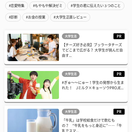
#恋愛特集
#もやもや解決ゼミ
#学生の君に伝えたい３つのこと
#診断
#お金の授業
#大学生正直レビュー
PR
大学生活
【チーズ好き必見】ブッラータチーズ
でどこまで広がる？ 大学生が挑んだ自
由す...
PR
大学生活
#ぎゅ〜〜にゅー！学生の発想から生ま
れた！ Jミルク×キョーソウPROJE...
PR
大学生活
「牛乳」は学校給食だけで飲むも
の？ “牛乳をもっと身近に”――「牛
乳でスマ...