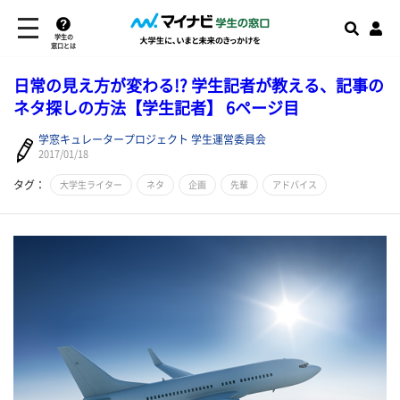
学生の
窓口とは
日常の見え方が変わる!? 学生記者が教える、記事の
ネタ探しの方法【学生記者】 6ページ目
学窓キュレータープロジェクト 学生運営委員会
2017/01/18
タグ：
大学生ライター
ネタ
企画
先輩
アドバイス