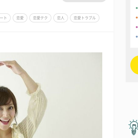
ート
恋愛
恋愛テク
恋人
恋愛トラブル