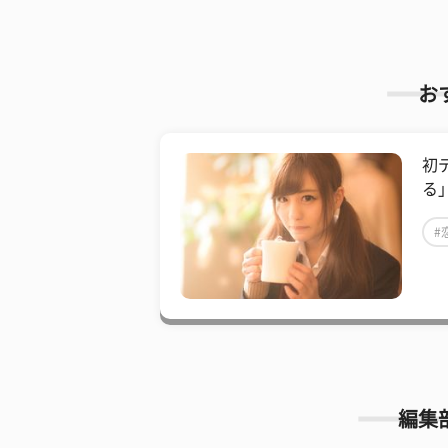
お
初
る
#
編集