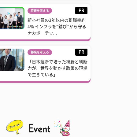
PR
将来を考える
新卒社員の3年以内の離職率約
4% インフラを“錆び”から守る
ナカボーテッ...
PR
将来を考える
「日本縦断で培った視野と判断
力が、世界を動かす政策の現場
で生きている」