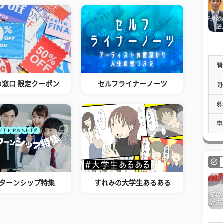
開
の窓口 限定クーポン
セルフライナーノーツ
開
募
申
ターンシップ特集
すれみの大学生あるある