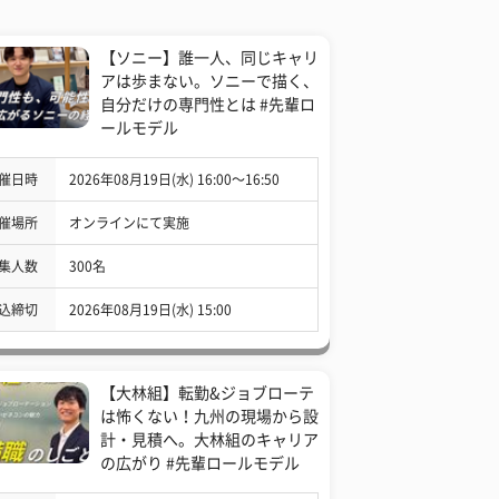
【ソニー】誰一人、同じキャリ
アは歩まない。ソニーで描く、
自分だけの専門性とは #先輩ロ
ールモデル
催日時
2026年08月19日(水) 16:00〜16:50
催場所
オンラインにて実施
集人数
300名
込締切
2026年08月19日(水) 15:00
【大林組】転勤&ジョブローテ
は怖くない！九州の現場から設
計・見積へ。大林組のキャリア
の広がり #先輩ロールモデル