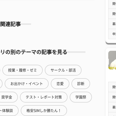
開
開
関連記事
募
申
リの別のテーマの記事を見る
授業・履修・ゼミ
サークル・部活
お出かけ・イベント
恋愛
診断
開
奨学金
テスト・レポート対策
学園祭
開
募
ト体験談
格安SIMしか勝たん！