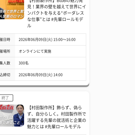
【村田製作所】BtoBの魅力発
見！業界の壁を越えて世界にイ
ンパクトを与える“ボーダレス
な仕事”とは #先輩ロールモデ
ル
催日時
2026年06月09日(火) 15:00〜16:00
催場所
オンラインにて実施
集人数
300名
込締切
2026年06月09日(火) 14:00
終了
【村田製作所】飾らず、偽ら
ず、自分らしく。村田製作所で
活躍する先輩の就活術と企業の
魅力とは #先輩ロールモデル