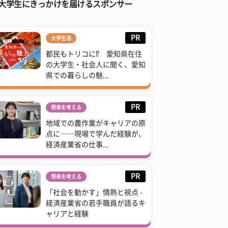
大学生にきっかけを届けるスポンサー
PR
大学生活
都民もトリコに⁉ 愛知県在住
の大学生・社会人に聞く、愛知
県での暮らしの魅...
PR
将来を考える
地域での農作業がキャリアの原
点に──現場で学んだ経験が、
経済産業省の仕事...
PR
将来を考える
「社会を動かす」情熱と視点 -
経済産業省の若手職員が語るキ
ャリアと経験