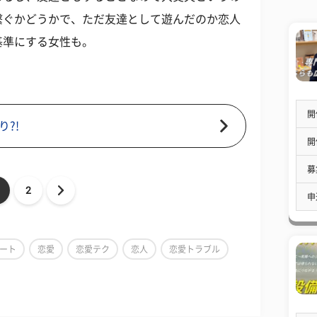
繋ぐかどうかで、ただ友達として遊んだのか恋人
基準にする女性も。
開
?!
開
募
2
申
ート
恋愛
恋愛テク
恋人
恋愛トラブル