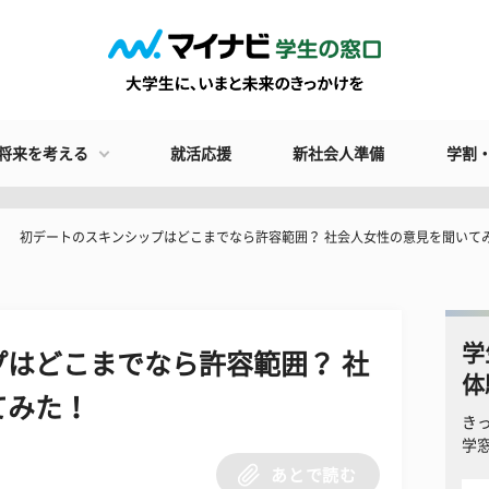
将来を考える
就活応援
新社会人準備
学割
初デートのスキンシップはどこまでなら許容範囲？ 社会人女性の意見を聞いて
学
はどこまでなら許容範囲？ 社
体
てみた！
き
学
あとで読む