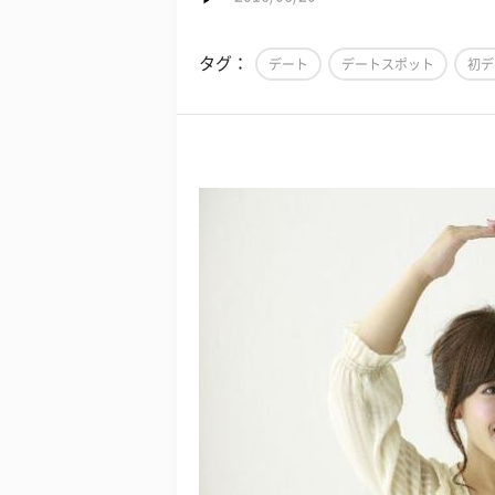
タグ：
デート
デートスポット
初デ