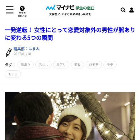
学生の
窓口とは
一発逆転！ 女性にとって恋愛対象外の男性が脈あり
に変わる5つの瞬間
編集部：はまみ
2017/01/10
タグ：
脈あり
脈なし
脈アリ
恋愛
非モテ
モテ
モテる