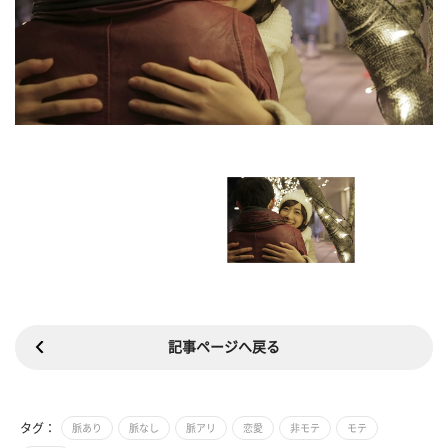
記事ページへ戻る
タグ：
脈あり
脈なし
脈アリ
恋愛
非モテ
モテ