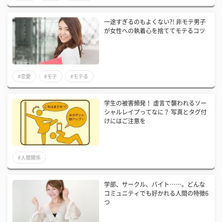
一途すぎるのもよくない?! 非モテ男子
が女性への執着心を捨ててモテるコツ
#恋愛
#モテ
#モテる
学生の被害頻発！ 虚言で襲われるソー
シャルレイプってなに？ 写真とタグ付
けにはご注意を
#人間関係
学部、サークル、バイト……。どんな
コミュニティでも好かれる人間の特徴6
つ