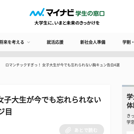
将来を考える
就活応援
新社会人準備
学割
ロマンチックすぎっ！ 女子大生が今でも忘れられない胸キュン告白4選
学
女子大生が今でも忘れられない
体
ジ目
き
学
あとで読む