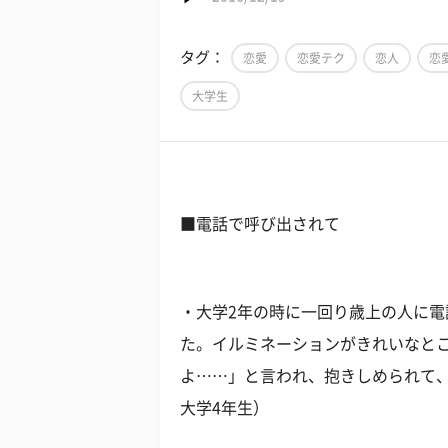
タグ：
恋愛
恋愛テク
恋人
恋
大学生
■電話で呼び出されて
・大学2年の時に一回り歳上の人に
た。イルミネーションがきれいなと
よ……」と言われ、抱きしめられて、
大学4年生）