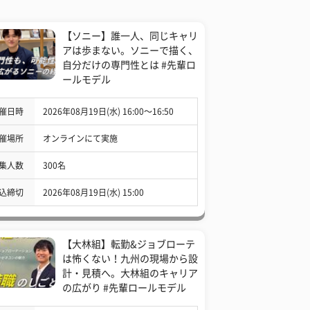
【ソニー】誰一人、同じキャリ
アは歩まない。ソニーで描く、
自分だけの専門性とは #先輩ロ
ールモデル
催日時
2026年08月19日(水) 16:00〜16:50
催場所
オンラインにて実施
集人数
300名
込締切
2026年08月19日(水) 15:00
【大林組】転勤&ジョブローテ
は怖くない！九州の現場から設
計・見積へ。大林組のキャリア
の広がり #先輩ロールモデル