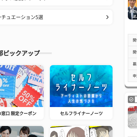
チュエーション5選
開
開
部ピックアップ
募
申
の窓口 限定クーポン
セルフライナーノーツ