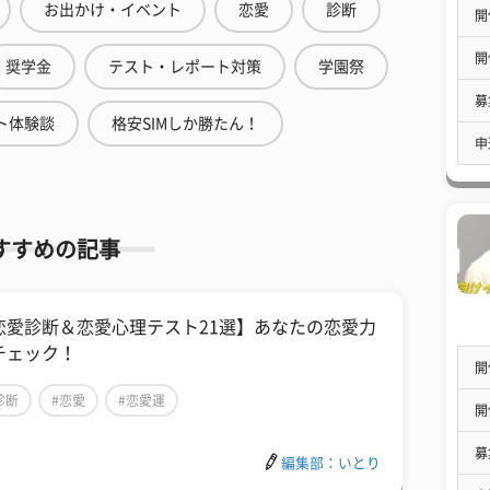
お出かけ・イベント
恋愛
診断
開
開
奨学金
テスト・レポート対策
学園祭
募
ト体験談
格安SIMしか勝たん！
申
すすめの記事
恋愛診断＆恋愛心理テスト21選】あなたの恋愛力
チェック！
開
診断
#恋愛
#恋愛運
開
募
編集部：いとり