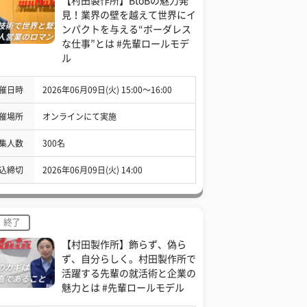
【村田製作所】BtoBの魅力発
見！業界の壁を越えて世界にイ
ンパクトを与える“ボーダレス
な仕事”とは #先輩ロールモデ
ル
催日時
2026年06月09日(火) 15:00〜16:00
催場所
オンラインにて実施
集人数
300名
込締切
2026年06月09日(火) 14:00
終了
【村田製作所】飾らず、偽ら
ず、自分らしく。村田製作所で
活躍する先輩の就活術と企業の
魅力とは #先輩ロールモデル