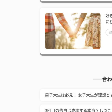
好
に
#
合わ
男子大生は必見！ 女子大生が理想と
3回目の告白は成功する本当？しつこ