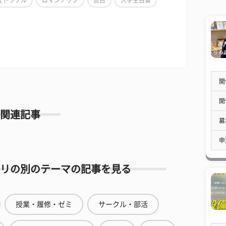
愛トラブル
ロマンチック
告白
大学生白書
開
開
関連記事
募
申
リの別のテーマの記事を見る
授業・履修・ゼミ
サークル・部活