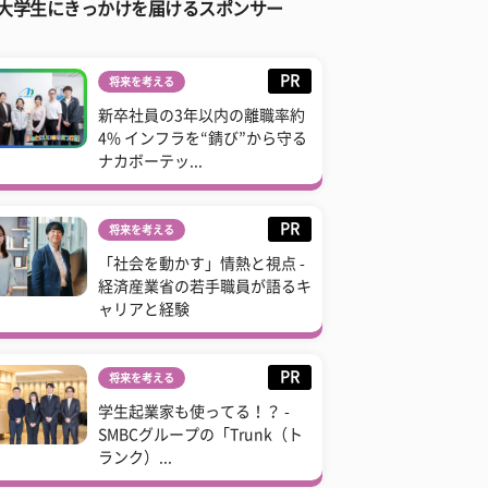
大学生にきっかけを届けるスポンサー
PR
将来を考える
新卒社員の3年以内の離職率約
4% インフラを“錆び”から守る
ナカボーテッ...
PR
将来を考える
「社会を動かす」情熱と視点 -
経済産業省の若手職員が語るキ
ャリアと経験
PR
将来を考える
学生起業家も使ってる！？ -
SMBCグループの「Trunk（ト
ランク）...