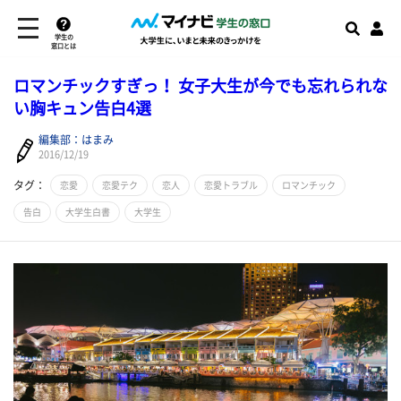
学生の
窓口とは
ロマンチックすぎっ！ 女子大生が今でも忘れられな
い胸キュン告白4選
編集部：はまみ
2016/12/19
タグ：
恋愛
恋愛テク
恋人
恋愛トラブル
ロマンチック
告白
大学生白書
大学生