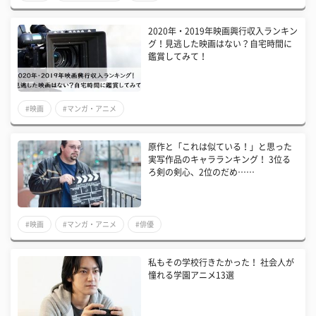
2020年・2019年映画興行収入ランキン
グ！見逃した映画はない？自宅時間に
鑑賞してみて！
#映画
#マンガ・アニメ
原作と「これは似ている！」と思った
実写作品のキャラランキング！ 3位る
ろ剣の剣心、2位のだめ……
#映画
#マンガ・アニメ
#俳優
私もその学校行きたかった！ 社会人が
憧れる学園アニメ13選