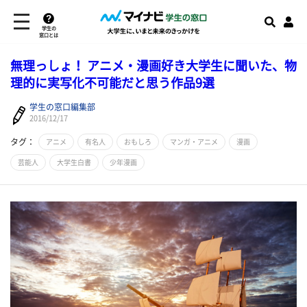
学生の
窓口とは
無理っしょ！ アニメ・漫画好き大学生に聞いた、物
理的に実写化不可能だと思う作品9選
学生の窓口編集部
2016/12/17
タグ：
アニメ
有名人
おもしろ
マンガ・アニメ
漫画
芸能人
大学生白書
少年漫画