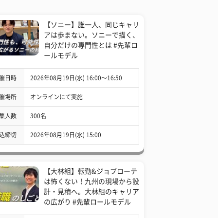
【ソニー】誰一人、同じキャリ
アは歩まない。ソニーで描く、
自分だけの専門性とは #先輩ロ
ールモデル
催日時
2026年08月19日(水) 16:00〜16:50
催場所
オンラインにて実施
集人数
300名
込締切
2026年08月19日(水) 15:00
【大林組】転勤&ジョブローテ
は怖くない！九州の現場から設
計・見積へ。大林組のキャリア
の広がり #先輩ロールモデル