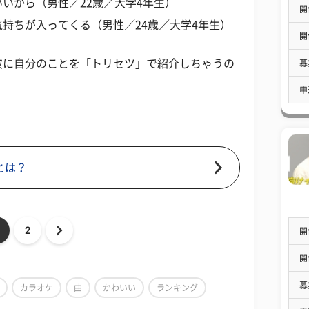
いから（男性／22歳／大学4年生）
開
持ちが入ってくる（男性／24歳／大学4年生）
開
彼に自分のことを「トリセツ」で紹介しちゃうの
募
申
とは？
2
開
開
募
カラオケ
曲
かわいい
ランキング