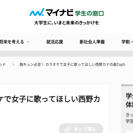
将来を考える
就活応援
新社会人準備
学割
ンド
胸キュン必至！ カラオケで女子に歌ってほしい西野カナの曲Top5
学
ケで女子に歌ってほしい西野カ
体
き
学
あとで読む