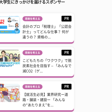
大学生にきっかけを届けるスポンサー
PR
将来を考える
会計のプロ「税理士」「公認会
計士」ってどんな仕事？ 何が
違うの？ 資格の...
PR
将来を考える
こどもたちの「ワクワク」で脱
炭素社会を目指す – 「みんなで
減CO2（ゲ...
PR
将来を考える
【就活生必見】業界研究ー道
路・舗装・建設ー 「みんな
の“あたりまえ”を...