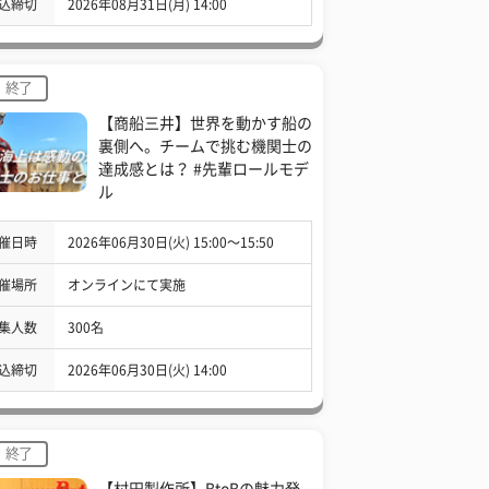
込締切
2026年08月31日(月) 14:00
終了
【商船三井】世界を動かす船の
裏側へ。チームで挑む機関士の
達成感とは？ #先輩ロールモデ
ル
催日時
2026年06月30日(火) 15:00〜15:50
催場所
オンラインにて実施
集人数
300名
込締切
2026年06月30日(火) 14:00
終了
【村田製作所】BtoBの魅力発