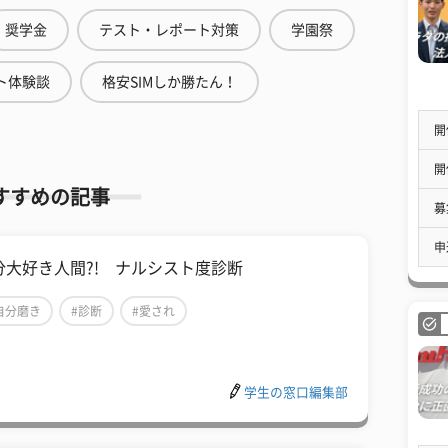
奨学金
テスト・レポート対策
学園祭
ト体験談
格安SIMしか勝たん！
開
開
すすめの記事
募
申
分大好き人間?! ナルシスト度診断
自分磨き
#診断
#愛され
学生の窓口編集部