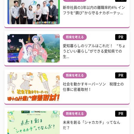
新卒社員の3年以内の離職率約4% イン
フラを“錆び”から守るナカボーテッ...
PR
将来を考える
愛知暮らしのリアルはこれだ！ “ちょ
うどいい暮らし”ができる愛知県での
生...
PR
将来を考える
社会を動かすキーパーソン 税理士の
仕事に密着取材！
PR
将来を考える
未来を創る「シャカカチ」ってなん
だ？