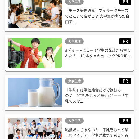
PR
大学生活
【チーズ好き必見】ブッラータチーズ
でどこまで広がる？ 大学生が挑んだ自
由す...
PR
大学生活
#ぎゅ〜〜にゅー！学生の発想から生ま
れた！ Jミルク×キョーソウPROJE...
PR
大学生活
「牛乳」は学校給食だけで飲むも
の？ “牛乳をもっと身近に”――「牛
乳でスマ...
PR
大学生活
給食だけじゃない！ 牛乳をもっと楽
しむアイデア、学生が本気で考えてみ