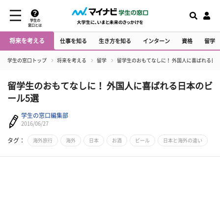
学生の
窓口とは
将来を考える
仕事を知る
生き方を知る
インターン
資格
留学
学生の窓口トップ
将来を考える
留学
留学生のおもてなしに！ 外国人に喜ばれる日
留学生のおもてなしに！ 外国人に喜ばれる日本のビ
ール5選
学生の窓口編集部
2016/06/27
タグ：
海外旅行
海外
日本
お酒
ビール
日本と海外の違い