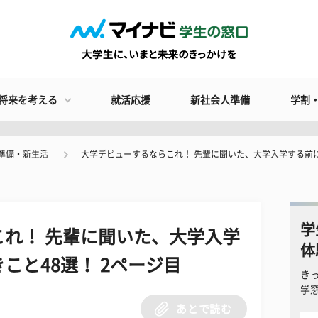
将来を考える
就活応援
新社会人準備
学割
準備・新生活
大学デビューするならこれ！ 先輩に聞いた、大学入学する前
学
れ！ 先輩に聞いた、大学入学
体
こと48選！ 2ページ目
き
学
あとで読む