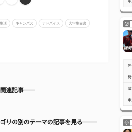
申
生活
キャンパス
アドバイス
大学生白書
開
開
募
関連記事
申
ゴリの別のテーマの記事を見る