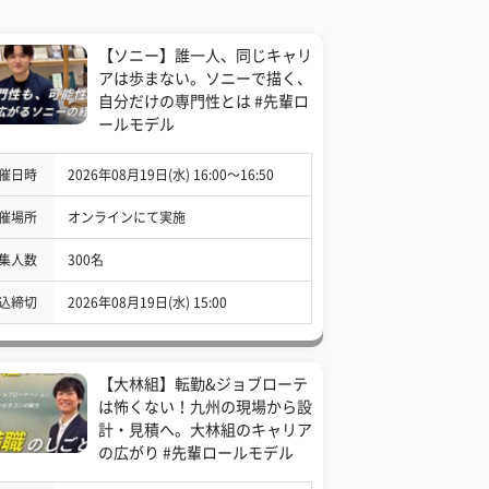
【ソニー】誰一人、同じキャリ
アは歩まない。ソニーで描く、
自分だけの専門性とは #先輩ロ
ールモデル
催日時
2026年08月19日(水) 16:00〜16:50
催場所
オンラインにて実施
集人数
300名
込締切
2026年08月19日(水) 15:00
【大林組】転勤&ジョブローテ
は怖くない！九州の現場から設
計・見積へ。大林組のキャリア
の広がり #先輩ロールモデル