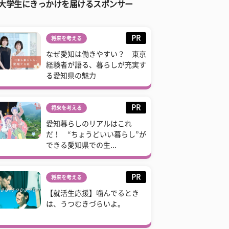
大学生にきっかけを届けるスポンサー
PR
将来を考える
なぜ愛知は働きやすい？ 東京
経験者が語る、暮らしが充実す
る愛知県の魅力
PR
将来を考える
愛知暮らしのリアルはこれ
だ！ “ちょうどいい暮らし”が
できる愛知県での生...
PR
将来を考える
【就活生応援】噛んでるとき
は、うつむきづらいよ。