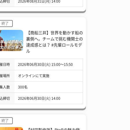
込締切
2026年08月31日(月) 14:00
終了
【商船三井】世界を動かす船の
裏側へ。チームで挑む機関士の
達成感とは？ #先輩ロールモデ
ル
催日時
2026年06月30日(火) 15:00〜15:50
催場所
オンラインにて実施
集人数
300名
込締切
2026年06月30日(火) 14:00
終了
【村田製作所】BtoBの魅力発