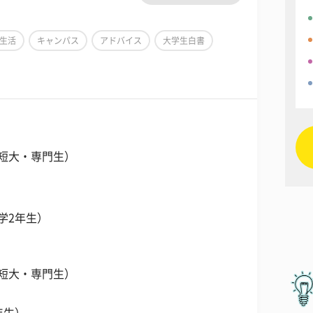
生活
キャンパス
アドバイス
大学生白書
／短大・専門生）
学2年生）
／短大・専門生）