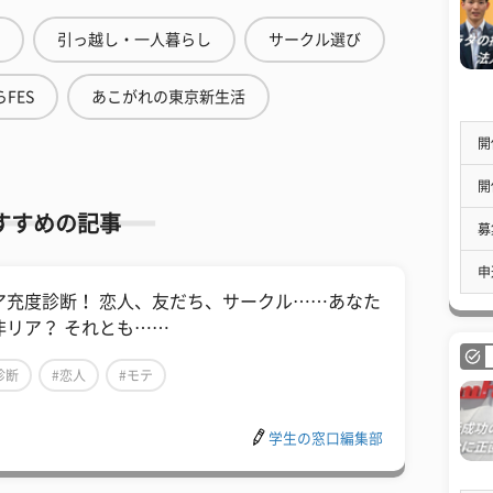
引っ越し・一人暮らし
サークル選び
FES
あこがれの東京新生活
開
開
すすめの記事
募
申
ア充度診断！ 恋人、友だち、サークル……あなた
非リア？ それとも……
診断
#恋人
#モテ
学生の窓口編集部