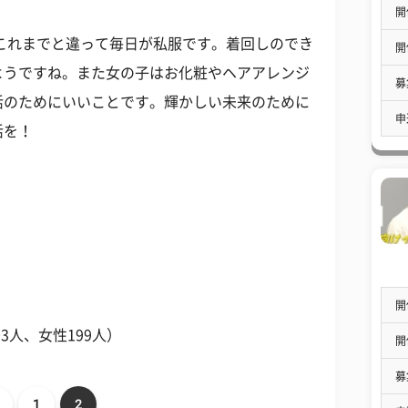
開
これまでと違って毎日が私服です。着回しのでき
開
ようですね。また女の子はお化粧やヘアアレンジ
募
活のためにいいことです。輝かしい未来のために
申
活を！
開
3人、女性199人）
開
募
1
2