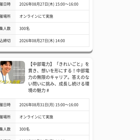
催日時
2026年08月27日(木) 15:00〜16:00
催場所
オンラインにて実施
集人数
300名
込締切
2026年08月27日(木) 14:00
【中部電力】「きれいごと」を
貫き、想いを形にする！中部電
力の無限のキャリア。答えのな
い問いに挑み、成長し続ける環
境の魅力 #
催日時
2026年08月31日(月) 15:00〜16:00
催場所
オンラインにて実施
集人数
300名