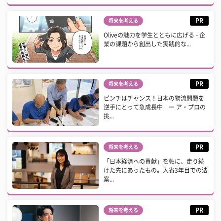
PR
将来を考える
Oliveの魅力を学生とともに広げる - 企
業の課題から創出した実践的な...
PR
将来を考える
ピンチはチャンス！日本の物流問題を
逆手にとって急成長中 ー ア・プロの
挑...
PR
将来を考える
「日本経済への貢献」を軸に、走り続
けた先にあったもの。入省3年目での法
案...
PR
将来を考える