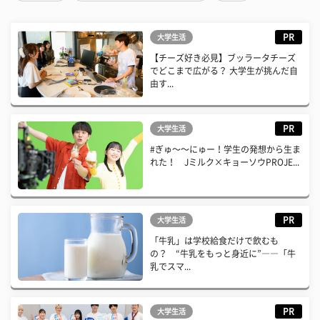
PR
大学生活
【チーズ好き必見】ブッラータチーズ
でどこまで広がる？ 大学生が挑んだ自
由す...
PR
大学生活
#ぎゅ〜〜にゅー！学生の発想から生ま
れた！ Jミルク×キョーソウPROJE...
PR
大学生活
「牛乳」は学校給食だけで飲むも
の？ “牛乳をもっと身近に”――「牛
乳でスマ...
PR
大学生活