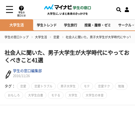
学生の
窓口とは
大学生活
学生トレンド
学生旅行
授業・履修・ゼミ
サークル・
学生の窓口トップ
大学生活
恋愛
社会人に聞いた、男子大学生が大学時代にやってお
社会人に聞いた、男子大学生が大学時代にやってお
くべきこと41選
学生の窓口編集部
2016/11/26
タグ：
恋愛
恋愛トラブル
男子大学生
モテ
恋愛テク
勉強
おもしろ
大学生白書
モテる
大学生
大学生の本音