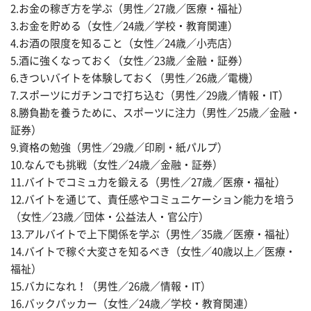
2.お金の稼ぎ方を学ぶ（男性／27歳／医療・福祉）
3.お金を貯める（女性／24歳／学校・教育関連）
4.お酒の限度を知ること（女性／24歳／小売店）
5.酒に強くなっておく（女性／23歳／金融・証券）
6.きついバイトを体験しておく（男性／26歳／電機）
7.スポーツにガチンコで打ち込む（男性／29歳／情報・IT）
8.勝負勘を養うために、スポーツに注力（男性／25歳／金融・
証券）
9.資格の勉強（男性／29歳／印刷・紙パルプ）
10.なんでも挑戦（女性／24歳／金融・証券）
11.バイトでコミュ力を鍛える（男性／27歳／医療・福祉）
12.バイトを通じて、責任感やコミュニケーション能力を培う
（女性／23歳／団体・公益法人・官公庁）
13.アルバイトで上下関係を学ぶ（男性／35歳／医療・福祉）
14.バイトで稼ぐ大変さを知るべき（女性／40歳以上／医療・
福祉）
15.バカになれ！（男性／26歳／情報・IT）
16.バックパッカー（女性／24歳／学校・教育関連）