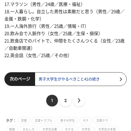
17.マラソン（男性／24歳／医療・福祉）
18.一人暮らし。自立した男性は素敵だと思う（男性／29歳／
金属・鉄鋼・化学）
19.一人海外旅行（男性／25歳／情報・IT）
20.飲み会で人脈作り（女性／25歳／生保・損保）
21.飲食店でのバイトで、仲間をたくさんつくる（女性／23歳
／自動車関連）
22.英会話（女性／25歳／その他）
次のページ
男子大学生がやるべきこと41の続き
1
2
タグ：
恋愛
恋愛トラブル
男子大学生
モテ
恋愛テク
勉強
おもしろ
大学生白書
モテる
大学生
大学生の本音