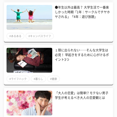
●年生以外は最高？ 大学生活で一番楽
しかった時期「1年：サークルでチヤホ
ヤされる」「4年：遊び放題」
#あるある
#キャンパスライフ
１限に出られない……そんな大学生は
必見！ 早起きをするために心がけるポ
イント3つ
#ライフハック
#暮らし
#健康
「大人の恋愛」は簡単!? モテない男子
学生が考えるべき大人の恋愛観とは