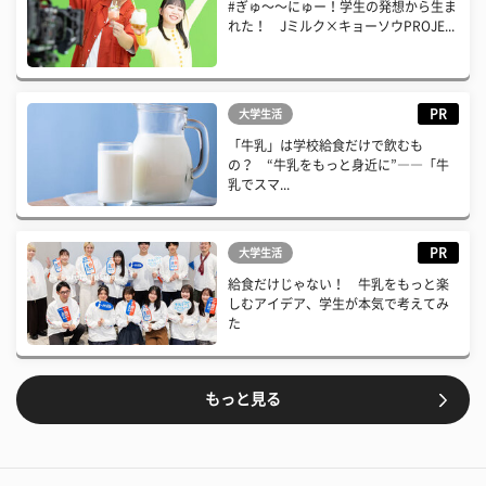
#ぎゅ〜〜にゅー！学生の発想から生ま
れた！ Jミルク×キョーソウPROJE...
PR
大学生活
「牛乳」は学校給食だけで飲むも
の？ “牛乳をもっと身近に”――「牛
乳でスマ...
PR
大学生活
給食だけじゃない！ 牛乳をもっと楽
しむアイデア、学生が本気で考えてみ
た
もっと見る