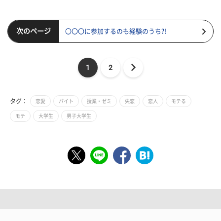
次のページ
〇〇〇に参加するのも経験のうち?!
1
2
タグ：
恋愛
バイト
授業・ゼミ
失恋
恋人
モテる
モテ
大学生
男子大学生