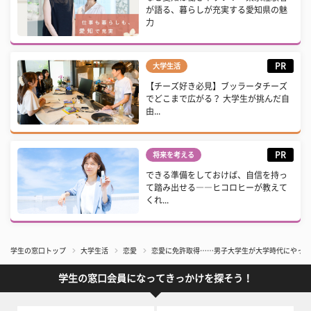
が語る、暮らしが充実する愛知県の魅
力
PR
大学生活
【チーズ好き必見】ブッラータチーズ
でどこまで広がる？ 大学生が挑んだ自
由...
PR
将来を考える
できる準備をしておけば、自信を持っ
て踏み出せる――ヒコロヒーが教えて
くれ...
学生の窓口トップ
大学生活
恋愛
恋愛に免許取得……男子大学生が大学時代にやって
学生の窓口会員になってきっかけを探そう！