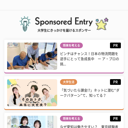
大学生にきっかけを届けるスポンサー
PR
将来を考える
ピンチはチャンス！日本の物流問題を
逆手にとって急成長中 ー ア・プロの
挑...
PR
大学生活
「気づいたら課金!?」ネットに潜む“ダ
ークパターン”て、知ってる？
PR
将来を考える
なぜ愛知は働きやすい？ 東京経験者