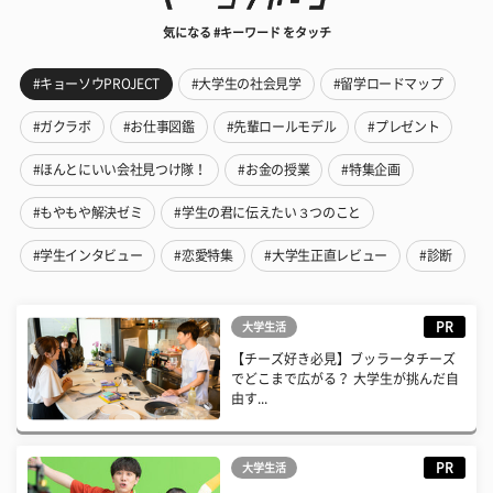
気になる #キーワード をタッチ
#キョーソウPROJECT
#大学生の社会見学
#留学ロードマップ
#ガクラボ
#お仕事図鑑
#先輩ロールモデル
#プレゼント
#ほんとにいい会社見つけ隊！
#お金の授業
#特集企画
#もやもや解決ゼミ
#学生の君に伝えたい３つのこと
#学生インタビュー
#恋愛特集
#大学生正直レビュー
#診断
PR
大学生活
【チーズ好き必見】ブッラータチーズ
でどこまで広がる？ 大学生が挑んだ自
由す...
PR
大学生活