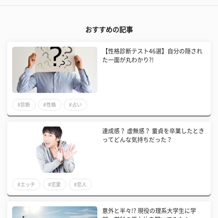
おすすめの記事
【性格診断テスト46選】自分の隠され
た一面が丸わかり?!
#診断
#性格
#占い
達成感？ 虚無感？ 童貞を卒業したとき
ってどんな気持ちだった？
#エッチ
#恋愛
#恋人
意外と半々!? 現役の理系大学生に学