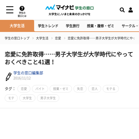
学生の
窓口とは
大学生活
学生トレンド
学生旅行
授業・履修・ゼミ
サークル・
学生の窓口トップ
大学生活
恋愛
恋愛に免許取得……男子大学生が大学時代にやって
恋愛に免許取得……男子大学生が大学時代にやって
おくべきこと41選！
学生の窓口編集部
2016/11/12
タグ：
恋愛
バイト
授業・ゼミ
失恋
恋人
モテる
モテ
大学生
男子大学生