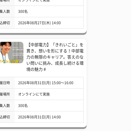
集人数
300名
込締切
2026年08月27日(木) 14:00
【中部電力】「きれいごと」を
貫き、想いを形にする！中部電
力の無限のキャリア。答えのな
い問いに挑み、成長し続ける環
境の魅力 #
催日時
2026年08月31日(月) 15:00〜16:00
催場所
オンラインにて実施
集人数
300名
込締切
2026年08月31日(月) 14:00