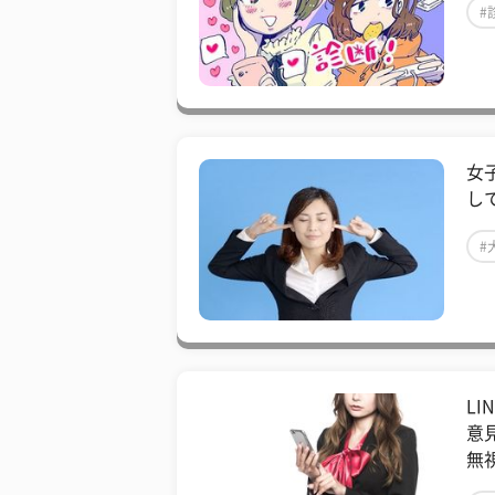
#
女
し
#
L
意
無