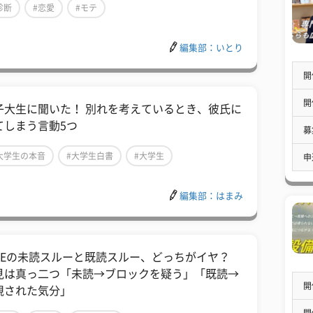
診断
#恋愛
#モテ
編集部：いとり
開
開
子大生に聞いた！ 別れを考えているとき、彼氏に
てしまう言動5つ
募
大学生の本音
#大学生白書
#大学生
申
編集部：はまみ
INEの未読スルーと既読スルー、どっちがイヤ？
見は真っ二つ「未読→ブロックを疑う」「既読→
開
視された気分」
開