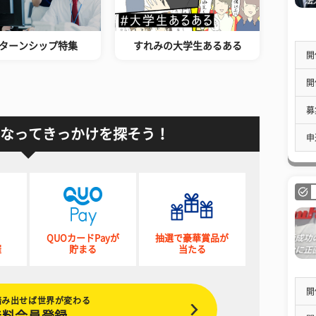
ターンシップ特集
すれみの大学生あるある
開
開
募
なってきっかけを探そう！
申
QUOカードPayが
抽選で豪華賞品が
催
貯まる
当たる
開
踏み出せば世界が変わる
無料会員登録