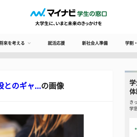
将来を考える
就活応援
新社会人準備
学割
学
とのギャ...
の画像
体
き
学