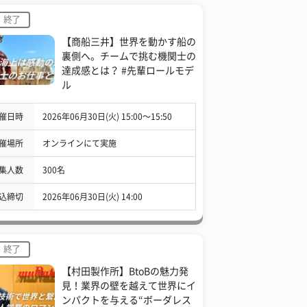
終了
【商船三井】世界を動かす船の
裏側へ。チームで挑む機関士の
達成感とは？ #先輩ロールモデ
ル
催日時
2026年06月30日(火) 15:00〜15:50
催場所
オンラインにて実施
集人数
300名
込締切
2026年06月30日(火) 14:00
終了
【村田製作所】BtoBの魅力発
見！業界の壁を越えて世界にイ
ンパクトを与える“ボーダレス