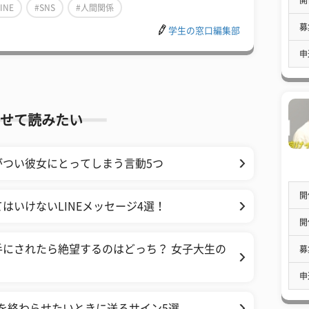
INE
#SNS
#人間関係
募
学生の窓口編集部
申
せて読みたい
がつい彼女にとってしまう言動5つ
開
はいけないLINEメッセージ4選！
開
手にされたら絶望するのはどっち？ 女子大生の
募
申
Eを終わらせたいときに送るサイン5選