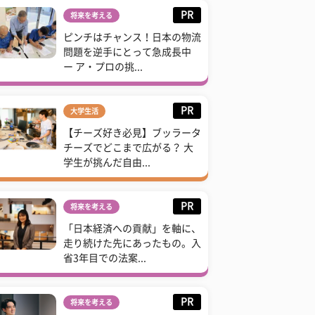
PR
将来を考える
ピンチはチャンス！日本の物流
問題を逆手にとって急成長中
ー ア・プロの挑...
PR
大学生活
【チーズ好き必見】ブッラータ
チーズでどこまで広がる？ 大
学生が挑んだ自由...
PR
将来を考える
「日本経済への貢献」を軸に、
走り続けた先にあったもの。入
省3年目での法案...
PR
将来を考える