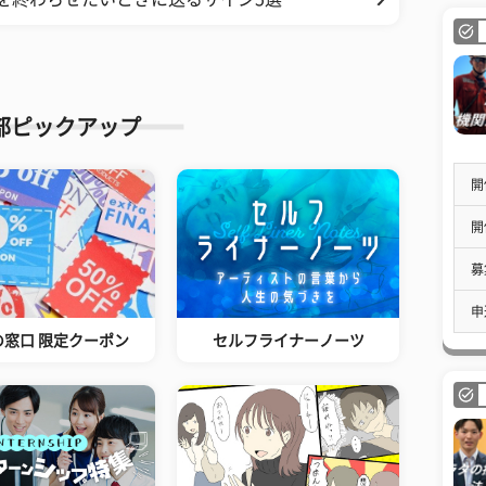
部ピックアップ
開
開
募
申
の窓口 限定クーポン
セルフライナーノーツ