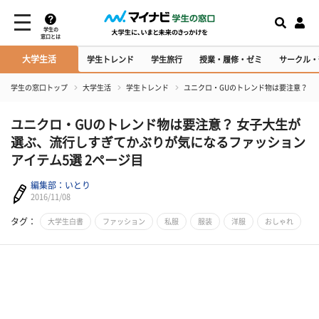
学生の
窓口とは
大学生活
学生トレンド
学生旅行
授業・履修・ゼミ
サークル・
学生の窓口トップ
大学生活
学生トレンド
ユニクロ・GUのトレンド物は要注意？ 
ユニクロ・GUのトレンド物は要注意？ 女子大生が
選ぶ、流行しすぎてかぶりが気になるファッション
アイテム5選 2ページ目
編集部：いとり
2016/11/08
タグ：
大学生白書
ファッション
私服
服装
洋服
おしゃれ