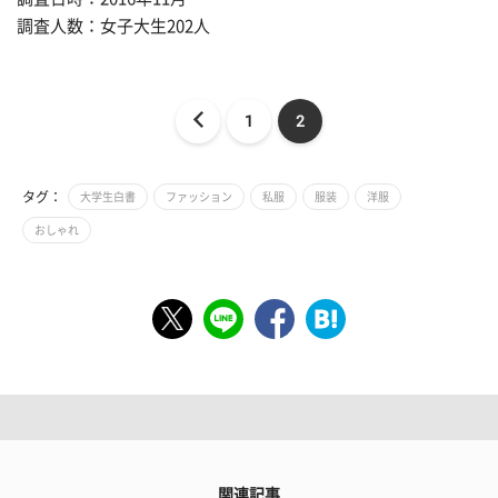
調査人数：女子大生202人
1
2
タグ：
大学生白書
ファッション
私服
服装
洋服
おしゃれ
関連記事