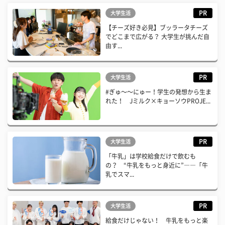
PR
大学生活
【チーズ好き必見】ブッラータチーズ
でどこまで広がる？ 大学生が挑んだ自
由す...
PR
大学生活
#ぎゅ〜〜にゅー！学生の発想から生ま
れた！ Jミルク×キョーソウPROJE...
PR
大学生活
「牛乳」は学校給食だけで飲むも
の？ “牛乳をもっと身近に”――「牛
乳でスマ...
PR
大学生活
給食だけじゃない！ 牛乳をもっと楽