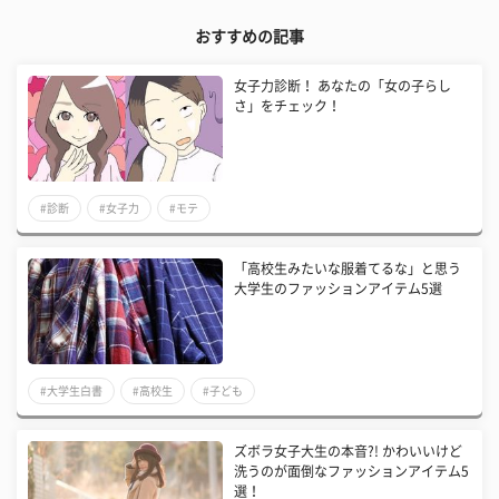
おすすめの記事
女子力診断！ あなたの「女の子らし
さ」をチェック！
#診断
#女子力
#モテ
「高校生みたいな服着てるな」と思う
大学生のファッションアイテム5選
#大学生白書
#高校生
#子ども
ズボラ女子大生の本音?! かわいいけど
洗うのが面倒なファッションアイテム5
選！