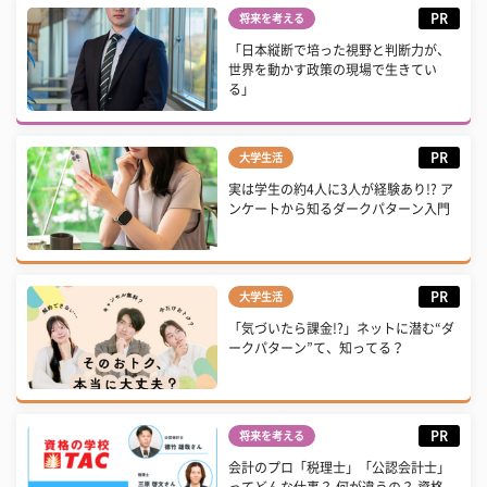
PR
将来を考える
「日本縦断で培った視野と判断力が、
世界を動かす政策の現場で生きてい
る」
PR
大学生活
実は学生の約4人に3人が経験あり!? ア
ンケートから知るダークパターン入門
PR
大学生活
「気づいたら課金!?」ネットに潜む“ダ
ークパターン”て、知ってる？
PR
将来を考える
会計のプロ「税理士」「公認会計士」
ってどんな仕事？ 何が違うの？ 資格