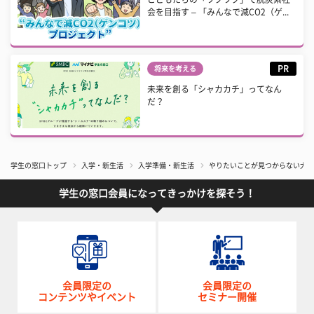
会を目指す – 「みんなで減CO2（ゲ...
PR
将来を考える
未来を創る「シャカカチ」ってなん
だ？
学生の窓口トップ
入学・新生活
入学準備・新生活
やりたいことが見つからない大学
学生の窓口会員になってきっかけを探そう！
会員限定の
会員限定の
コンテンツやイベント
セミナー開催