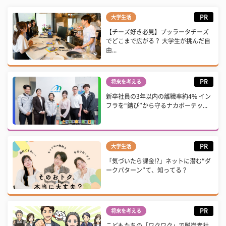
PR
大学生活
【チーズ好き必見】ブッラータチーズ
でどこまで広がる？ 大学生が挑んだ自
由...
PR
将来を考える
新卒社員の3年以内の離職率約4% イン
フラを“錆び”から守るナカボーテッ...
PR
大学生活
「気づいたら課金!?」ネットに潜む“ダ
ークパターン”て、知ってる？
PR
将来を考える
こどもたちの「ワクワク」で脱炭素社