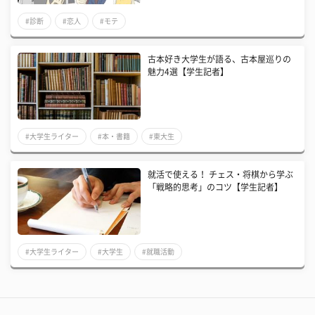
#診断
#恋人
#モテ
古本好き大学生が語る、古本屋巡りの
魅力4選【学生記者】
#大学生ライター
#本・書籍
#東大生
​就活で使える！ チェス・将棋から学ぶ
「戦略的思考」のコツ【学生記者】
#大学生ライター
#大学生
#就職活動