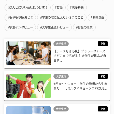
#ほんとにいい会社見つけ隊！
#診断
#恋愛特集
#もやもや解決ゼミ
#学生の君に伝えたい３つのこと
#特集企画
#学生インタビュー
#大学生正直レビュー
#お金の授業
PR
大学生活
【チーズ好き必見】ブッラータチーズ
でどこまで広がる？ 大学生が挑んだ自
由す...
PR
大学生活
#ぎゅ〜〜にゅー！学生の発想から生ま
れた！ Jミルク×キョーソウPROJE...
PR
大学生活