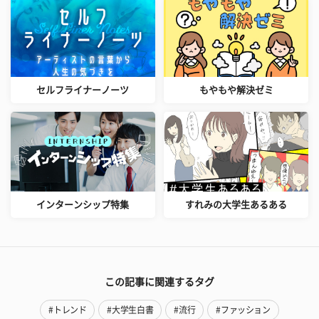
セルフライナーノーツ
もやもや解決ゼミ
インターンシップ特集
すれみの大学生あるある
この記事に関連するタグ
#トレンド
#大学生白書
#流行
#ファッション