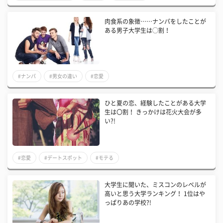
肉食系の象徴……ナンパをしたことが
ある男子大学生は◯割！
#ナンパ
#男女の違い
#恋愛
​ひと夏の恋、経験したことがある大学
生は〇割！ きっかけは花火大会が多
い?!
#恋愛
#デートスポット
#モテる
大学生に聞いた、ミスコンのレベルが
高いと思う大学ランキング！ 1位はや
っぱりあの学校?!