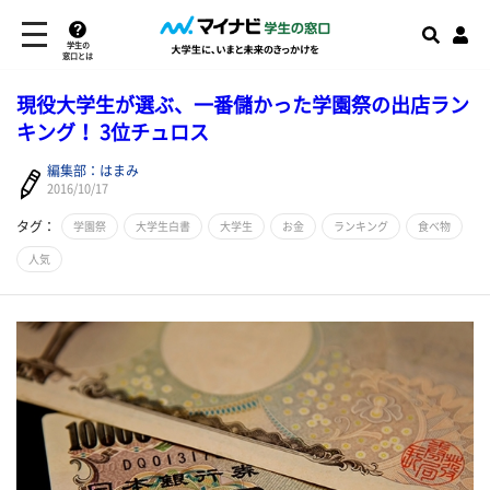
学生の
窓口とは
現役大学生が選ぶ、一番儲かった学園祭の出店ラン
キング！ 3位チュロス
編集部：はまみ
2016/10/17
タグ：
学園祭
大学生白書
大学生
お金
ランキング
食べ物
人気