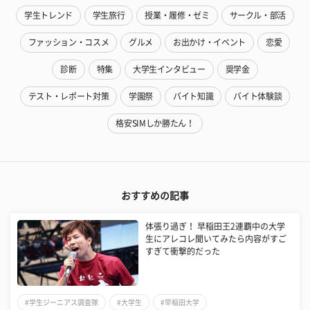
学生トレンド
学生旅行
授業・履修・ゼミ
サークル・部活
ファッション・コスメ
グルメ
お出かけ・イベント
恋愛
診断
特集
大学生インタビュー
奨学金
テスト・レポート対策
学園祭
バイト知識
バイト体験談
格安SIMしか勝たん！
おすすめの記事
体張り過ぎ！ 早稲田王2連覇中の大学
生にアレコレ聞いてみたら内容がすご
すぎて衝撃的だった
#学生ジーニアス調査隊
#大学生
#早稲田大学