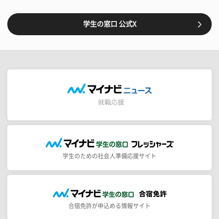
学生の窓口 公式X
学生のための社会人準備応援サイト
合宿免許が申込める情報サイト