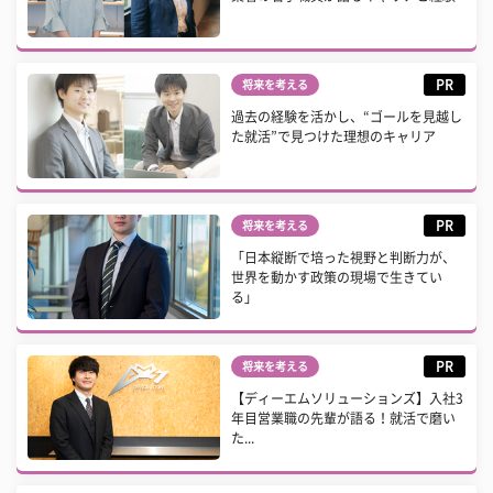
PR
将来を考える
過去の経験を活かし、“ゴールを見越し
た就活”で見つけた理想のキャリア
PR
将来を考える
「日本縦断で培った視野と判断力が、
世界を動かす政策の現場で生きてい
る」
PR
将来を考える
【ディーエムソリューションズ】入社3
年目営業職の先輩が語る！就活で磨い
た...