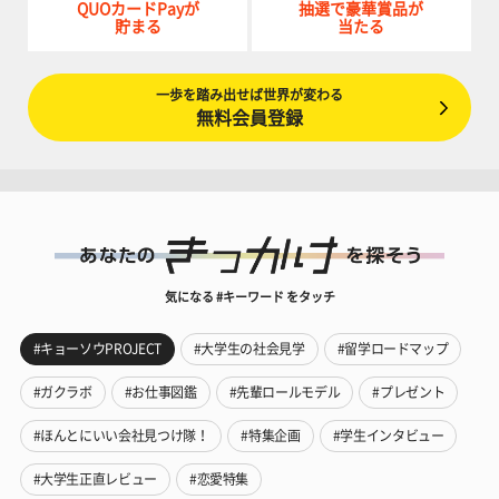
QUOカードPayが
抽選で豪華賞品が
貯まる
当たる
一歩を踏み出せば世界が変わる
無料会員登録
気になる #キーワード をタッチ
#キョーソウPROJECT
#大学生の社会見学
#留学ロードマップ
#ガクラボ
#お仕事図鑑
#先輩ロールモデル
#プレゼント
#ほんとにいい会社見つけ隊！
#特集企画
#学生インタビュー
#大学生正直レビュー
#恋愛特集