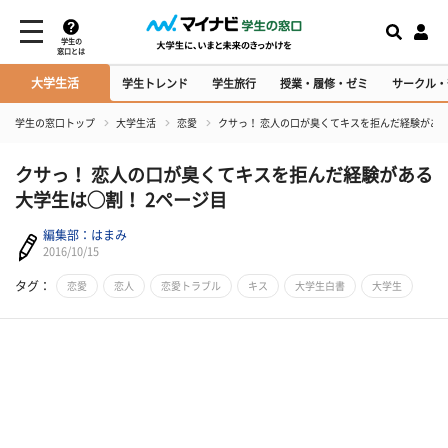
学生の
窓口とは
大学生活
学生トレンド
学生旅行
授業・履修・ゼミ
サークル・
学生の窓口トップ
大学生活
恋愛
クサっ！ 恋人の口が臭くてキスを拒んだ経験があ
クサっ！ 恋人の口が臭くてキスを拒んだ経験がある
大学生は◯割！ 2ページ目
編集部：はまみ
2016/10/15
タグ：
恋愛
恋人
恋愛トラブル
キス
大学生白書
大学生