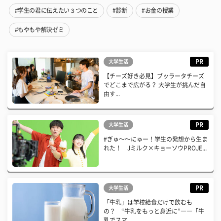
#学生の君に伝えたい３つのこと
#診断
#お金の授業
#もやもや解決ゼミ
PR
大学生活
【チーズ好き必見】ブッラータチーズ
でどこまで広がる？ 大学生が挑んだ自
由す...
PR
大学生活
#ぎゅ〜〜にゅー！学生の発想から生ま
れた！ Jミルク×キョーソウPROJE...
PR
大学生活
「牛乳」は学校給食だけで飲むも
の？ “牛乳をもっと身近に”――「牛
乳でスマ...