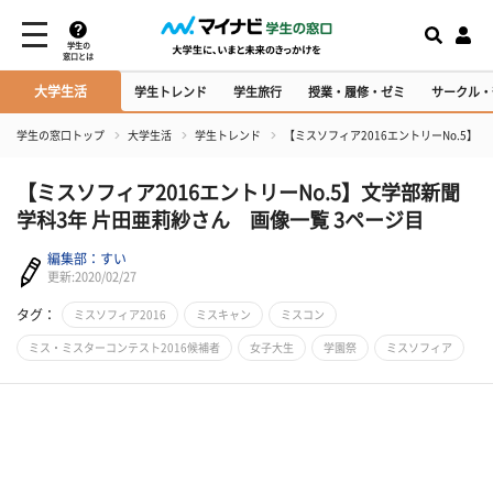
学生の
窓口とは
大学生活
学生トレンド
学生旅行
授業・履修・ゼミ
サークル・
学生の窓口トップ
大学生活
学生トレンド
【ミスソフィア2016エントリーNo.5】
【ミスソフィア2016エントリーNo.5】文学部新聞
学科3年 片田亜莉紗さん 画像一覧 3ページ目
編集部：すい
更新:2020/02/27
タグ：
ミスソフィア2016
ミスキャン
ミスコン
ミス・ミスターコンテスト2016候補者
女子大生
学園祭
ミスソフィア