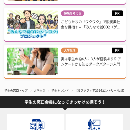
PR
将来を考える
こどもたちの「ワクワク」で脱炭素社
会を目指す – 「みんなで減CO2（ゲ...
PR
大学生活
実は学生の約4人に3人が経験あり!? ア
ンケートから知るダークパターン入門
学生の窓口トップ
大学生活
学生トレンド
【ミスソフィア2016エントリーNo.5】
学生の窓口会員になってきっかけを探そう！