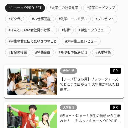
#キョーソウPROJECT
#大学生の社会見学
#留学ロードマップ
#ガクラボ
#お仕事図鑑
#先輩ロールモデル
#プレゼント
#ほんとにいい会社見つけ隊！
#診断
#学生インタビュー
#学生の君に伝えたい３つのこと
#大学生正直レビュー
#お金の授業
#特集企画
#もやもや解決ゼミ
#恋愛特集
PR
大学生活
【チーズ好き必見】ブッラータチーズ
でどこまで広がる？ 大学生が挑んだ自
由す...
PR
大学生活
#ぎゅ〜〜にゅー！学生の発想から生ま
れた！ Jミルク×キョーソウPROJE...