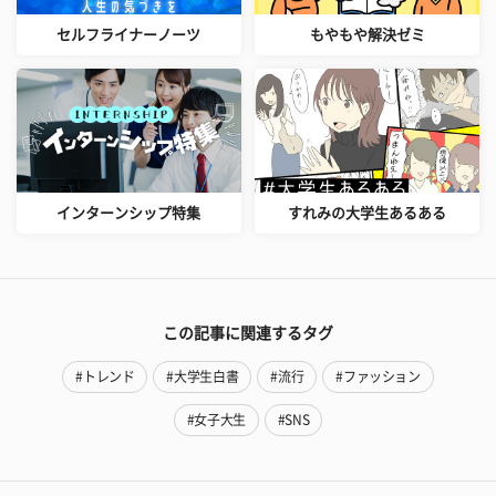
セルフライナーノーツ
もやもや解決ゼミ
インターンシップ特集
すれみの大学生あるある
この記事に関連するタグ
#トレンド
#大学生白書
#流行
#ファッション
#女子大生
#SNS