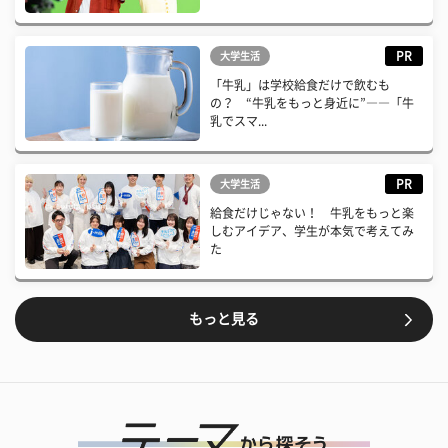
PR
大学生活
「牛乳」は学校給食だけで飲むも
の？ “牛乳をもっと身近に”――「牛
乳でスマ...
PR
大学生活
給食だけじゃない！ 牛乳をもっと楽
しむアイデア、学生が本気で考えてみ
た
もっと見る