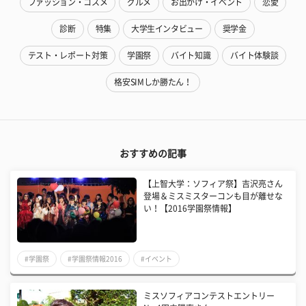
ファッション・コスメ
グルメ
お出かけ・イベント
恋愛
診断
特集
大学生インタビュー
奨学金
テスト・レポート対策
学園祭
バイト知識
バイト体験談
格安SIMしか勝たん！
おすすめの記事
【上智大学：ソフィア祭】吉沢亮さん
登場＆ミスミスターコンも目が離せな
い！【2016学園祭情報】
#学園祭
#学園祭情報2016
#イベント
ミスソフィアコンテストエントリー