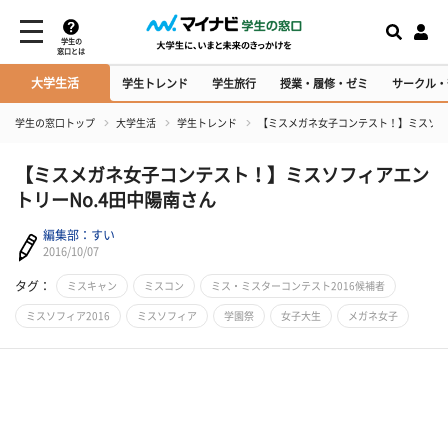
学生の
窓口とは
大学生活
学生トレンド
学生旅行
授業・履修・ゼミ
サークル・
学生の窓口トップ
大学生活
学生トレンド
【ミスメガネ女子コンテスト！】ミスソフィ
【ミスメガネ女子コンテスト！】ミスソフィアエン
トリーNo.4田中陽南さん
編集部：すい
2016/10/07
タグ：
ミスキャン
ミスコン
ミス・ミスターコンテスト2016候補者
ミスソフィア2016
ミスソフィア
学園祭
女子大生
メガネ女子