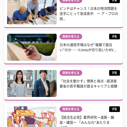
PR
将来を考える
ピンチはチャンス！日本の物流問題を
逆手にとって急成長中 ー ア・プロの
挑...
PR
将来を考える
日本の通信市場はなぜ“複雑で面白
い”のか──IIJmioが切り拓いたMV...
PR
将来を考える
「社会を動かす」情熱と視点 - 経済産
業省の若手職員が語るキャリアと経験
PR
将来を考える
【就活生必見】業界研究ー道路・舗
装・建設ー 「みんなの“あたりま