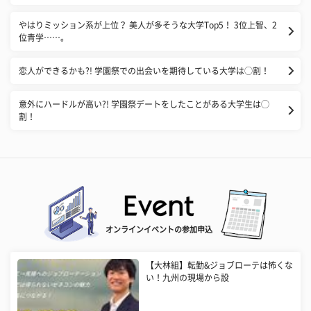
やはりミッション系が上位？ 美人が多そうな大学Top5！ 3位上智、2
位青学……。
恋人ができるかも?! 学園祭での出会いを期待している大学は◯割！
意外にハードルが高い?! 学園祭デートをしたことがある大学生は◯
割！
オンラインイベントの参加申込
【大林組】転勤&ジョブローテは怖くな
い！九州の現場から設