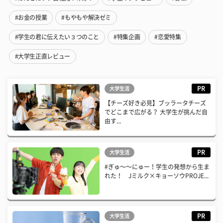
#お金の授業
#もやもや解決ゼミ
#学生の君に伝えたい３つのこと
#特集企画
#恋愛特集
#大学生正直レビュー
PR
大学生活
【チーズ好き必見】ブッラータチーズ
でどこまで広がる？ 大学生が挑んだ自
由す...
PR
大学生活
#ぎゅ〜〜にゅー！学生の発想から生ま
れた！ Jミルク×キョーソウPROJE...
PR
大学生活