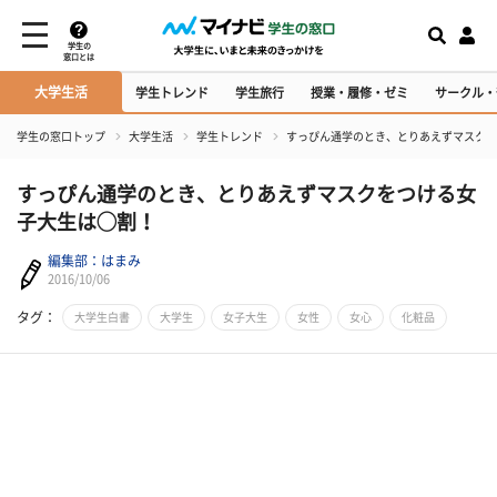
学生の
窓口とは
大学生活
学生トレンド
学生旅行
授業・履修・ゼミ
サークル・
学生の窓口トップ
大学生活
学生トレンド
すっぴん通学のとき、とりあえずマスクを
すっぴん通学のとき、とりあえずマスクをつける女
子大生は◯割！
編集部：はまみ
2016/10/06
タグ：
大学生白書
大学生
女子大生
女性
女心
化粧品