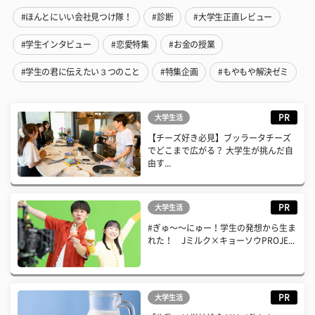
#ほんとにいい会社見つけ隊！
#診断
#大学生正直レビュー
#学生インタビュー
#恋愛特集
#お金の授業
#学生の君に伝えたい３つのこと
#特集企画
#もやもや解決ゼミ
PR
大学生活
【チーズ好き必見】ブッラータチーズ
でどこまで広がる？ 大学生が挑んだ自
由す...
PR
大学生活
#ぎゅ〜〜にゅー！学生の発想から生ま
れた！ Jミルク×キョーソウPROJE...
PR
大学生活