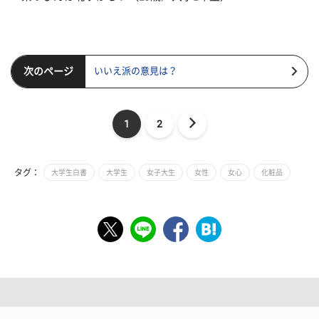
次のページ
いいえ派の意見は？
1
2
タグ：
大学生白書
大学生
女子大生
女性
女心
化粧品