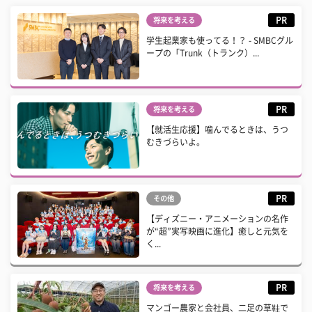
PR
将来を考える
学生起業家も使ってる！？ - SMBCグル
ープの「Trunk（トランク）...
PR
将来を考える
【就活生応援】噛んでるときは、うつ
むきづらいよ。
PR
その他
【ディズニー・アニメーションの名作
が“超”実写映画に進化】癒しと元気を
く...
PR
将来を考える
マンゴー農家と会社員、二足の草鞋で