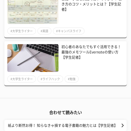
き方のコツ・メリットとは？【学生記
者】
#大学生ライター
#英語
#キャンパスライフ
初心者のあなたでもすぐ活用できる！
最強のメモツールEvernoteの使い方
【学生記者】
#大学生ライター
#ライフハック
#勉強
合わせて読みたい
紙より断然お得！ 知らなきゃ損する電子書籍の魅力とは【学生記者】