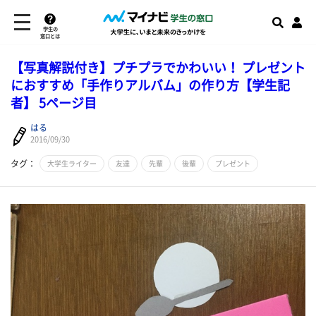
学生の
窓口とは
【写真解説付き】プチプラでかわいい！ プレゼント
におすすめ「手作りアルバム」の作り方【学生記
者】 5ページ目
はる
2016/09/30
タグ：
大学生ライター
友達
先輩
後輩
プレゼント