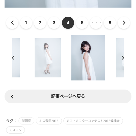
1
2
3
4
5
・・・
8
記事ページへ戻る
タグ：
学園祭
ミス青学2016
ミス・ミスターコンテスト2016候補者
ミスコン