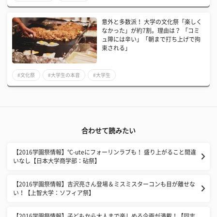
意外と多数派！ 大学の文化祭「楽しく
なかった」が約7割。理由は？ 「コミ
ュ障には辛い」「朝まで打ち上げで拘
束される」
#文化祭
#大学生の本音
#大学生
合わせて読みたい
【2016学園祭情報】°C-uteにフォーリンラブも！ 盛り上がること間違
いなし【日本大学商学部：砧祭】
【2016学園祭情報】吉沢亮さん登場＆ミスミスターコンも目が離せな
い！【上智大学：ソフィア祭】
【2016学園祭情報】子どもから大人まで楽しめる企画が満載！【同志