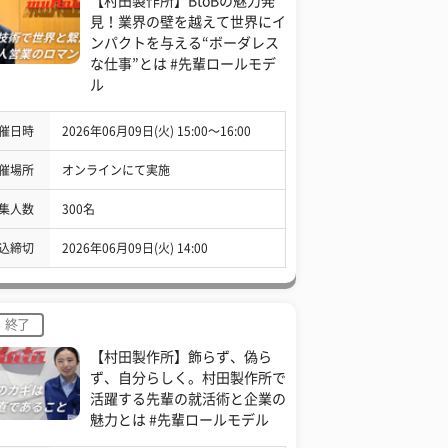
【村田製作所】BtoBの魅力発
見！業界の壁を越えて世界にイ
ンパクトを与える“ボーダレス
な仕事”とは #先輩ロールモデ
ル
催日時
2026年06月09日(火) 15:00〜16:00
催場所
オンラインにて実施
集人数
300名
込締切
2026年06月09日(火) 14:00
終了
【村田製作所】飾らず、偽ら
ず、自分らしく。村田製作所で
活躍する先輩の就活術と企業の
魅力とは #先輩ロールモデル