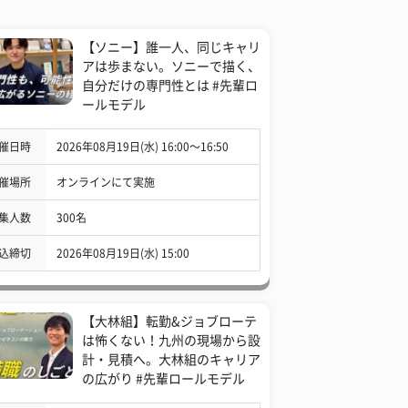
【ソニー】誰一人、同じキャリ
アは歩まない。ソニーで描く、
自分だけの専門性とは #先輩ロ
ールモデル
催日時
2026年08月19日(水) 16:00〜16:50
催場所
オンラインにて実施
集人数
300名
込締切
2026年08月19日(水) 15:00
【大林組】転勤&ジョブローテ
は怖くない！九州の現場から設
計・見積へ。大林組のキャリア
の広がり #先輩ロールモデル