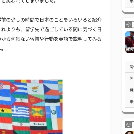
」と笑われてしまいました。
申
学前の少しの時間で日本のことをいろいろと紹介
それよりも、留学先で過ごしている間に気づく日
段から何気ない習慣や行動を英語で説明してみる
ん。
開
開
募
申