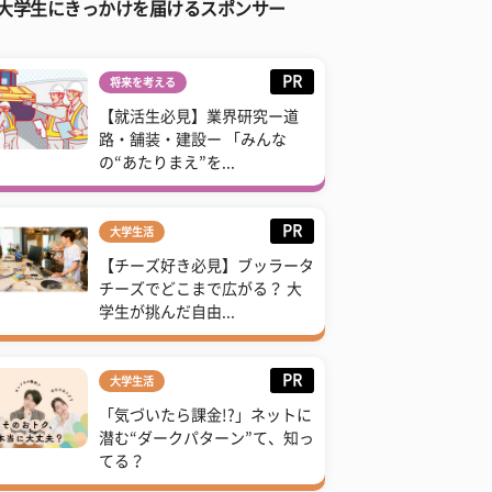
大学生にきっかけを届けるスポンサー
PR
将来を考える
【就活生必見】業界研究ー道
路・舗装・建設ー 「みんな
の“あたりまえ”を...
PR
大学生活
【チーズ好き必見】ブッラータ
チーズでどこまで広がる？ 大
学生が挑んだ自由...
PR
大学生活
「気づいたら課金!?」ネットに
潜む“ダークパターン”て、知っ
てる？