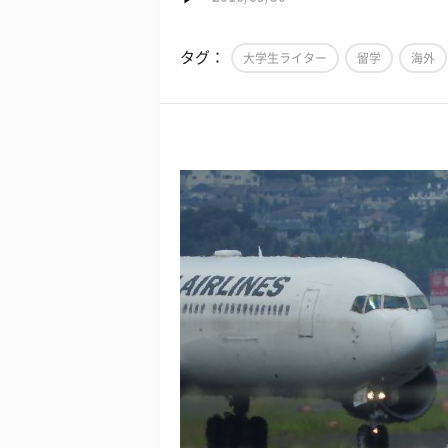
タグ：
大学生ライター
留学
海外