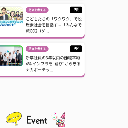
PR
将来を考える
こどもたちの「ワクワク」で脱
炭素社会を目指す – 「みんなで
減CO2（ゲ...
PR
将来を考える
新卒社員の3年以内の離職率約
4% インフラを“錆び”から守る
ナカボーテッ...