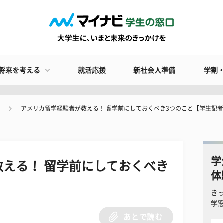
将来を考える
就活応援
新社会人準備
学割
アメリカ留学経験者が教える！ 留学前にしておくべき3つのこと【学生記
学
える！ 留学前にしておくべき
体
き
学
あとで読む