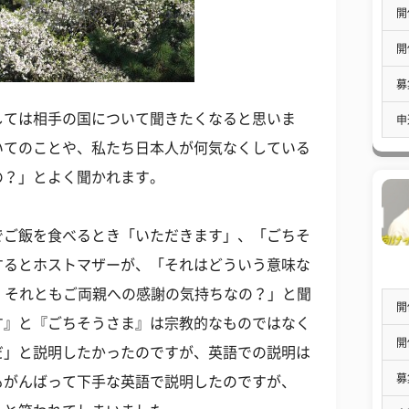
開
開
募
しては相手の国について聞きたくなると思いま
申
いてのことや、私たち日本人が何気なくしている
の？」とよく聞かれます。
でご飯を食べるとき「いただきます」、「ごちそ
するとホストマザーが、「それはどういう意味な
？ それともご両親への感謝の気持ちなの？」と聞
開
す』と『ごちそうさま』は宗教的なものではなく
開
だ」と説明したかったのですが、英語での説明は
募
もがんばって下手な英語で説明したのですが、