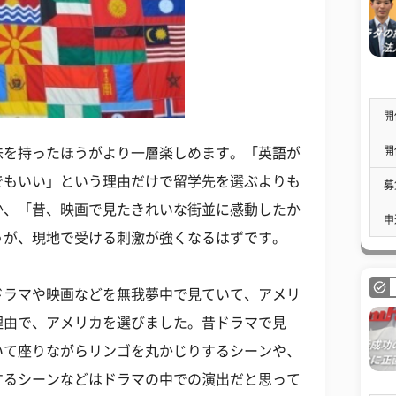
開
開
味を持ったほうがより一層楽しめます。「英語が
でもいい」という理由だけで留学先を選ぶよりも
募
か、「昔、映画で見たきれいな街並に感動したか
申
うが、現地で受ける刺激が強くなるはずです。
ドラマや映画などを無我夢中で見ていて、アメリ
理由で、アメリカを選びました。昔ドラマで見
いて座りながらリンゴを丸かじりするシーンや、
するシーンなどはドラマの中での演出だと思って