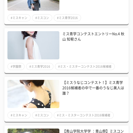
#ミスキャン
#ミスコン
#ミス青学2016
ミス青学コンテストエントリーNo.4 秋
山 知宥さん
#学園祭
#ミス青学2016
#ミス・ミスターコンテスト2016候補者
【ミスうなじコンテスト！】ミス青学
2016候補者の中で一番のうなじ美人は
誰？
#ミスキャン
#ミスコン
#ミス・ミスターコンテスト2016候補者
【青山学院大学学 ：青山祭】ミスコン