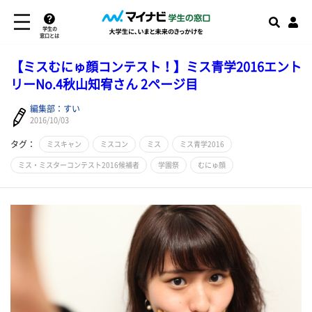
学生の
窓口とは
【ミスむにゅ顔コンテスト！】ミス青学2016エント
リーNo.4秋山知宥さん 2ページ目
編集部：すい
2016/10/03
タグ：
ミスキャン
ミスコン
ミス
ミス青学2016
ミス・ミスターコンテスト2016候補者
学園祭
むにゅ顔