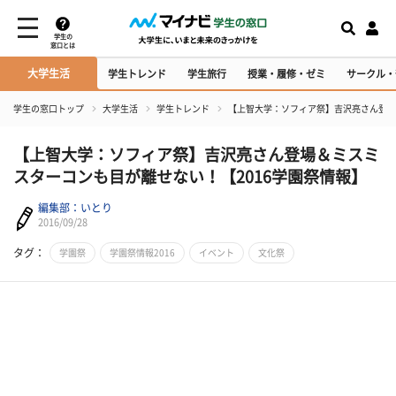
学生の
窓口とは
大学生活
学生トレンド
学生旅行
授業・履修・ゼミ
サークル・
学生の窓口トップ
大学生活
学生トレンド
【上智大学：ソフィア祭】吉沢亮さん登場
【上智大学：ソフィア祭】吉沢亮さん登場＆ミスミ
スターコンも目が離せない！【2016学園祭情報】
編集部：いとり
2016/09/28
タグ：
学園祭
学園祭情報2016
イベント
文化祭