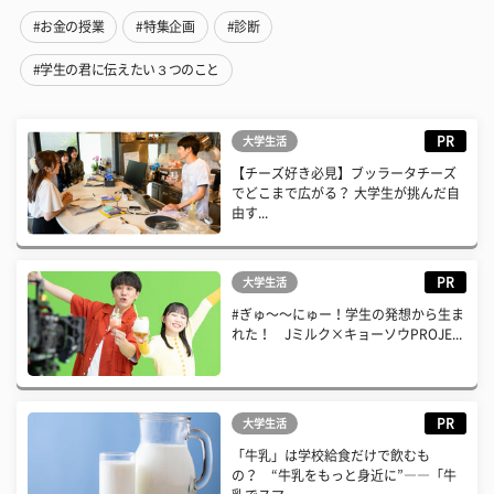
#お金の授業
#特集企画
#診断
#学生の君に伝えたい３つのこと
PR
大学生活
【チーズ好き必見】ブッラータチーズ
でどこまで広がる？ 大学生が挑んだ自
由す...
PR
大学生活
#ぎゅ〜〜にゅー！学生の発想から生ま
れた！ Jミルク×キョーソウPROJE...
PR
大学生活
「牛乳」は学校給食だけで飲むも
の？ “牛乳をもっと身近に”――「牛