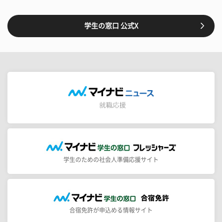
学生の窓口 公式X
学生のための社会人準備応援サイト
合宿免許が申込める情報サイト