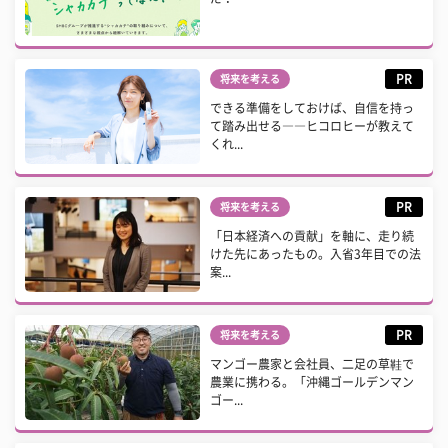
PR
将来を考える
できる準備をしておけば、自信を持っ
て踏み出せる――ヒコロヒーが教えて
くれ...
PR
将来を考える
「日本経済への貢献」を軸に、走り続
けた先にあったもの。入省3年目での法
案...
PR
将来を考える
マンゴー農家と会社員、二足の草鞋で
農業に携わる。「沖縄ゴールデンマン
ゴー...