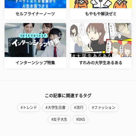
セルフライナーノーツ
もやもや解決ゼミ
インターンシップ特集
すれみの大学生あるある
この記事に関連するタグ
#トレンド
#大学生白書
#流行
#ファッション
#女子大生
#SNS