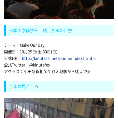
日本大学商学部 砧（きぬた）祭
テーマ：Make Our Day
開催日：10月29日(土)30日(日)
公式HP：
http://kinutasai.net/phone/index.html
公式Twitter：@kinutafes
アクセス：小田急線祖師ケ谷大蔵駅から徒歩12分
今年の見どころ