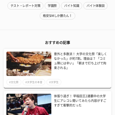
テスト・レポート対策
学園祭
バイト知識
バイト体験談
格安SIMしか勝たん！
おすすめの記事
意外と多数派！ 大学の文化祭「楽しく
なかった」が約7割。理由は？ 「コミ
ュ障には辛い」「朝まで打ち上げで拘
束される」
#文化祭
#大学生の本音
#大学生
体張り過ぎ！ 早稲田王2連覇中の大学
生にアレコレ聞いてみたら内容がすご
すぎて衝撃的だった