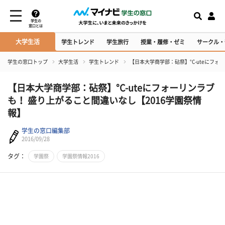
学生の
窓口とは
大学生活
学生トレンド
学生旅行
授業・履修・ゼミ
サークル・
学生の窓口トップ
大学生活
学生トレンド
【日本大学商学部：砧祭】°C-uteにフォ
【日本大学商学部：砧祭】°C-uteにフォーリンラブ
も！ 盛り上がること間違いなし【2016学園祭情
報】
学生の窓口編集部
2016/09/28
タグ：
学園祭
学園祭情報2016