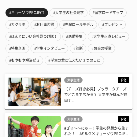
#キョーソウPROJECT
#大学生の社会見学
#留学ロードマップ
#ガクラボ
#お仕事図鑑
#先輩ロールモデル
#プレゼント
#ほんとにいい会社見つけ隊！
#恋愛特集
#大学生正直レビュー
#特集企画
#学生インタビュー
#診断
#お金の授業
#もやもや解決ゼミ
#学生の君に伝えたい３つのこと
PR
大学生活
【チーズ好き必見】ブッラータチーズ
でどこまで広がる？ 大学生が挑んだ自
由す...
PR
大学生活
#ぎゅ〜〜にゅー！学生の発想から生ま
れた！ Jミルク×キョーソウPROJE...