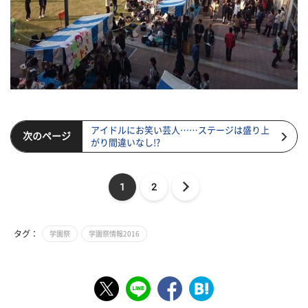
アイドルにお笑い芸人……ステージは盛り上
次のページ
がり間違いなし!?
1
2
タグ：
学園祭
学園祭情報2016