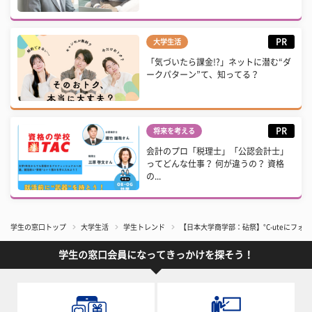
PR
大学生活
「気づいたら課金!?」ネットに潜む“ダ
ークパターン”て、知ってる？
PR
将来を考える
会計のプロ「税理士」「公認会計士」
ってどんな仕事？ 何が違うの？ 資格
の...
学生の窓口トップ
大学生活
学生トレンド
【日本大学商学部：砧祭】°C-uteにフォ
学生の窓口会員になってきっかけを探そう！