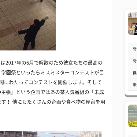
開
開
teは2017年の6月で解散のため彼女たちの最高の
、学園祭といったらミスミスターコンテストが目
募
日間にわたってコンテストを開催します。そして
申
の主張』という企画ではあの某人気番組の「未成
す！ 他にもたくさんの企画や食べ物の屋台を用