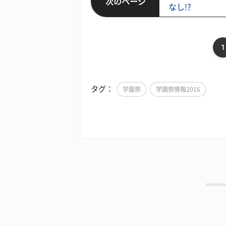
次のページ
なし!?
1
タグ：
学園祭
学園祭情報2016