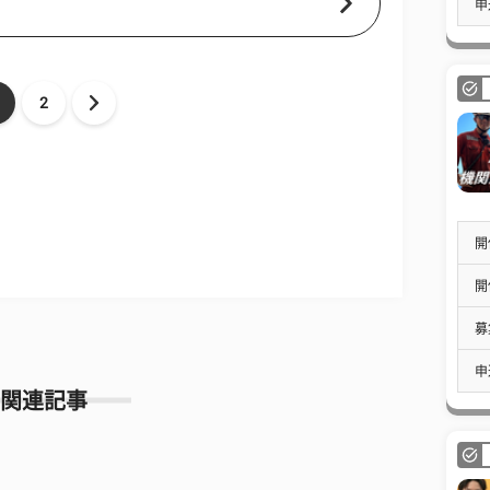
申
2
開
開
募
申
関連記事