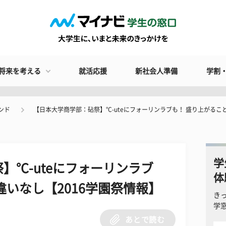
将来を考える
就活応援
新社会人準備
学割
ンド
【日本大学商学部：砧祭】°C-uteにフォーリンラブも！ 盛り上がるこ
学
°C-uteにフォーリンラブ
体
違いなし【2016学園祭情報】
き
学
あとで読む