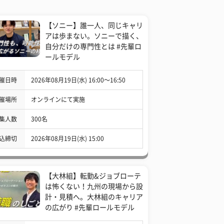
【ソニー】誰一人、同じキャリ
アは歩まない。ソニーで描く、
自分だけの専門性とは #先輩ロ
ールモデル
催日時
2026年08月19日(水) 16:00〜16:50
催場所
オンラインにて実施
集人数
300名
込締切
2026年08月19日(水) 15:00
【大林組】転勤&ジョブローテ
は怖くない！九州の現場から設
計・見積へ。大林組のキャリア
の広がり #先輩ロールモデル