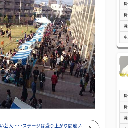
開
開
募
申
開
開
募
い芸人……ステージは盛り上がり間違い