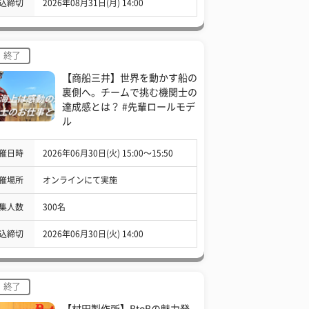
込締切
2026年08月31日(月) 14:00
終了
【商船三井】世界を動かす船の
裏側へ。チームで挑む機関士の
達成感とは？ #先輩ロールモデ
ル
催日時
2026年06月30日(火) 15:00〜15:50
催場所
オンラインにて実施
集人数
300名
込締切
2026年06月30日(火) 14:00
終了
【村田製作所】BtoBの魅力発