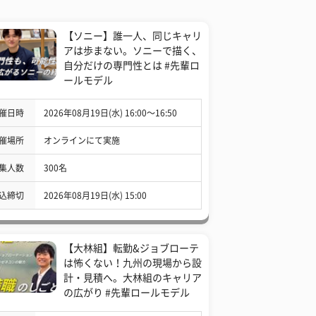
【ソニー】誰一人、同じキャリ
アは歩まない。ソニーで描く、
自分だけの専門性とは #先輩ロ
ールモデル
催日時
2026年08月19日(水) 16:00〜16:50
催場所
オンラインにて実施
集人数
300名
込締切
2026年08月19日(水) 15:00
【大林組】転勤&ジョブローテ
は怖くない！九州の現場から設
計・見積へ。大林組のキャリア
の広がり #先輩ロールモデル