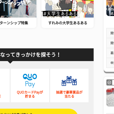
ターンシップ特集
すれみの大学生あるある
開
開
募
なってきっかけを探そう！
申
QUOカードPayが
抽選で豪華賞品が
催
貯まる
当たる