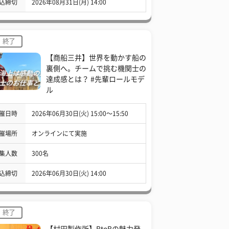
込締切
2026年08月31日(月) 14:00
終了
【商船三井】世界を動かす船の
裏側へ。チームで挑む機関士の
達成感とは？ #先輩ロールモデ
ル
催日時
2026年06月30日(火) 15:00〜15:50
催場所
オンラインにて実施
集人数
300名
込締切
2026年06月30日(火) 14:00
終了
【村田製作所】BtoBの魅力発