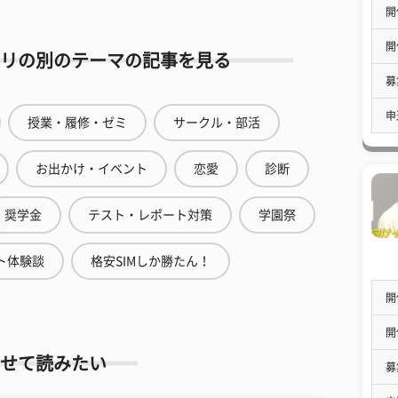
開
開
リの別のテーマの記事を見る
募
申
授業・履修・ゼミ
サークル・部活
お出かけ・イベント
恋愛
診断
奨学金
テスト・レポート対策
学園祭
ト体験談
格安SIMしか勝たん！
開
開
せて読みたい
募