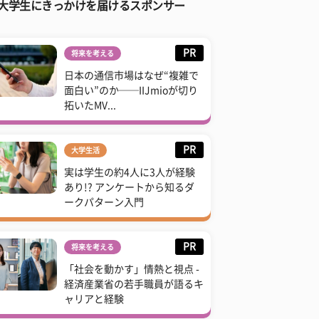
大学生にきっかけを届けるスポンサー
PR
将来を考える
日本の通信市場はなぜ“複雑で
面白い”のか──IIJmioが切り
拓いたMV...
PR
大学生活
実は学生の約4人に3人が経験
あり!? アンケートから知るダ
ークパターン入門
PR
将来を考える
「社会を動かす」情熱と視点 -
経済産業省の若手職員が語るキ
ャリアと経験