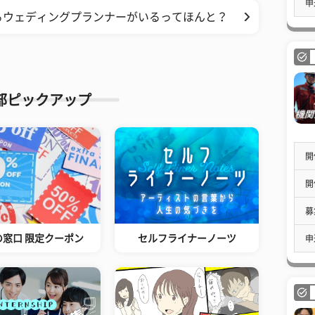
申
るウェディングプランナーがいるってほんと？
部ピックアップ
開
開
募
の窓口 限定クーポン
セルフライナーノーツ
申