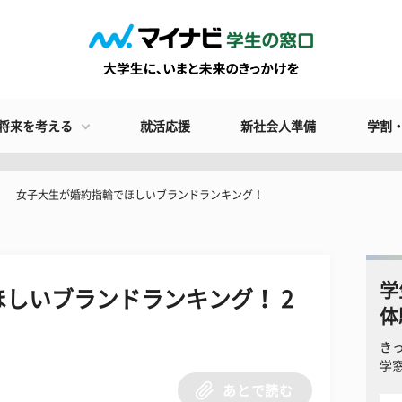
将来を考える
就活応援
新社会人準備
学割
女子大生が婚約指輪でほしいブランドランキング！
学
しいブランドランキング！ 2
体
き
学
あとで読む