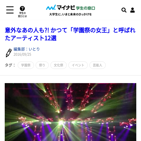
学生の
窓口とは
意外なあの人も?! かつて「学園祭の女王」と呼ばれ
たアーティスト12選
編集部：いとり
2016/09/25
タグ：
学園祭
祭り
文化祭
イベント
芸能人