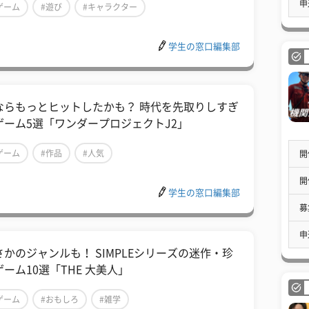
申
ゲーム
#遊び
#キャラクター
学生の窓口編集部
ならもっとヒットしたかも？ 時代を先取りしすぎ
ゲーム5選「ワンダープロジェクトJ2」
ゲーム
#作品
#人気
開
開
学生の窓口編集部
募
申
さかのジャンルも！ SIMPLEシリーズの迷作・珍
ゲーム10選「THE 大美人」
ゲーム
#おもしろ
#雑学