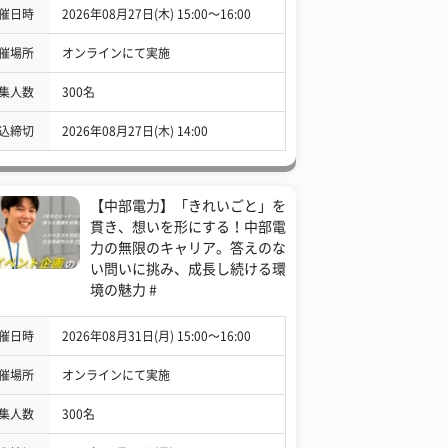
催日時
2026年08月27日(木) 15:00〜16:00
催場所
オンラインにて実施
集人数
300名
込締切
2026年08月27日(木) 14:00
【中部電力】「きれいごと」を
貫き、想いを形にする！中部電
力の無限のキャリア。答えのな
い問いに挑み、成長し続ける環
境の魅力 #
催日時
2026年08月31日(月) 15:00〜16:00
催場所
オンラインにて実施
集人数
300名