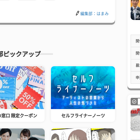
編集部：はまみ
開
部ピックアップ
開
募
申
の窓口 限定クーポン
セルフライナーノーツ