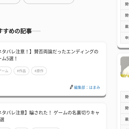
開
開
募
すすめの記事
申
ネタバレ注意！】賛否両論だったエンディングの
ーム5選！
ゲーム
#作品
#原作
編集部：はまみ
開
開
ネタバレ注意】騙された！ ゲームの名裏切りキャ
6選
募