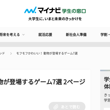
将来を考える
就活応援
新社会人準備
学割
ンド
モフモフかわいい！ 動物が登場するゲーム7選
学
物が登場するゲーム7選 2ページ
体
き
学
あとで読む