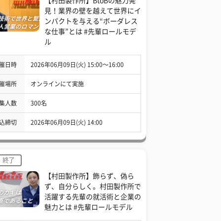
【村田製作所】BtoBの魅力発
見！業界の壁を越えて世界にイ
ンパクトを与える“ボーダレス
な仕事”とは #先輩ロールモデ
ル
催日時
2026年06月09日(火) 15:00〜16:00
催場所
オンラインにて実施
集人数
300名
込締切
2026年06月09日(火) 14:00
終了
【村田製作所】飾らず、偽ら
ず、自分らしく。村田製作所で
活躍する先輩の就活術と企業の
魅力とは #先輩ロールモデル