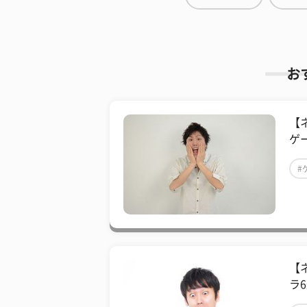
お
【
ゲ
#
【
ラ