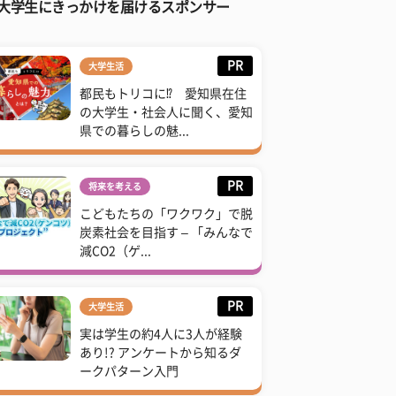
大学生にきっかけを届けるスポンサー
PR
大学生活
都民もトリコに⁉ 愛知県在住
の大学生・社会人に聞く、愛知
県での暮らしの魅...
PR
将来を考える
こどもたちの「ワクワク」で脱
炭素社会を目指す – 「みんなで
減CO2（ゲ...
PR
大学生活
実は学生の約4人に3人が経験
あり!? アンケートから知るダ
ークパターン入門