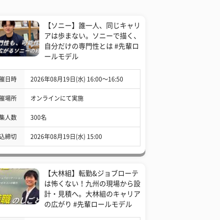
【ソニー】誰一人、同じキャリ
アは歩まない。ソニーで描く、
自分だけの専門性とは #先輩ロ
ールモデル
催日時
2026年08月19日(水) 16:00〜16:50
催場所
オンラインにて実施
集人数
300名
込締切
2026年08月19日(水) 15:00
【大林組】転勤&ジョブローテ
は怖くない！九州の現場から設
計・見積へ。大林組のキャリア
の広がり #先輩ロールモデル