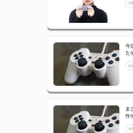
#
今
た
#
ま
作
#