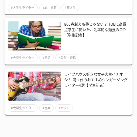
#大学生ライター
#本・書籍
#東大生
800点越えも夢じゃない？ TOEIC高得
点学生に聞いた、効率的な勉強のコツ
【学生記者】
#大学生ライター
#英語
#免許・資格
ライブハウス好きな女子大生イチオ
シ！ 同世代のおすすめシンガーソング
ライター4選【学生記者】
#大学生ライター
#音楽
#バンド