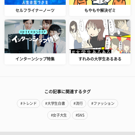
セルフライナーノーツ
もやもや解決ゼミ
インターンシップ特集
すれみの大学生あるある
この記事に関連するタグ
#トレンド
#大学生白書
#流行
#ファッション
#女子大生
#SNS