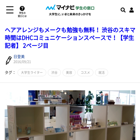
学生の
窓口とは
ヘアアレンジもメークも勉強も無料！ 渋谷のスキマ
時間はDHCコミュニケーションスペースで！【学生
記者】 2ページ目
日登美
2016/09/21
タグ：
大学生ライター
渋谷
美容
コスメ
就活