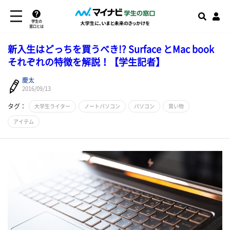
学生の
窓口とは
新入生はどっちを買うべき!? Surface とMac book
それぞれの特徴を解説！【学生記者】
慶太
2016/09/13
タグ：
大学生ライター
ノートパソコン
パソコン
買い物
アイテム