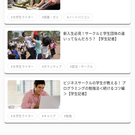
#大学生ライター
#授業・ゼミ
#ノートパソコン
新入生必見！サークルと学生団体の違
いってなんだろう？ 【学生記者】
#大学生ライター
#ボランティア
#部活・サークル
ビジネスサークルの学生が教える！ プ
ログラミングの勉強法＜続けるコツ編
＞【学生記者】
#大学生ライター
#キャリア
#勉強