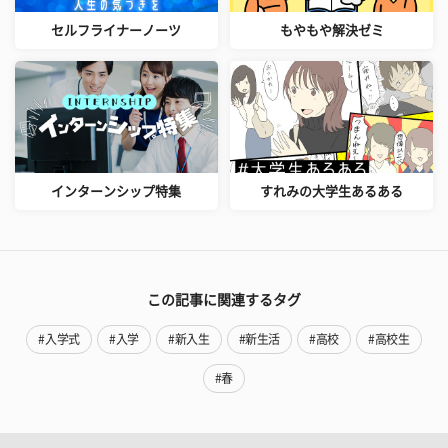
セルフライナーノーツ
もやもや解決ゼミ
インターンシップ特集
すれみの大学生あるある
この記事に関連するタグ
#入学式
#入学
#新入生
#新生活
#高校
#高校生
#春