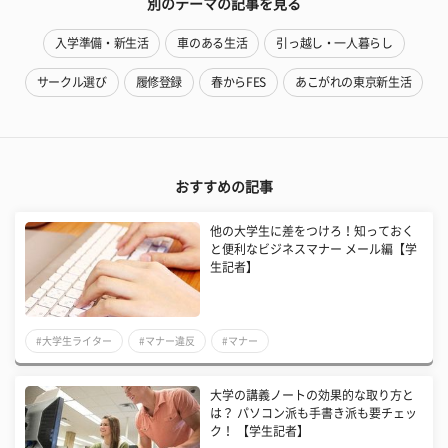
別のテーマの記事を見る
入学準備・新生活
車のある生活
引っ越し・一人暮らし
サークル選び
履修登録
春からFES
あこがれの東京新生活
おすすめの記事
他の大学生に差をつけろ！知っておく
と便利なビジネスマナー メール編【学
生記者】
#大学生ライター
#マナー違反
#マナー
大学の講義ノートの効果的な取り方と
は？ パソコン派も手書き派も要チェッ
ク！ 【学生記者】